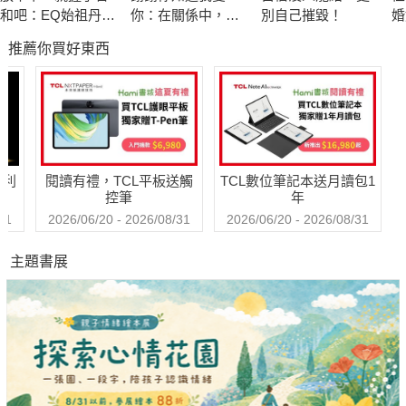
個機會，讓你與內在和好，重建平安和諧。
和吧：EQ始祖丹尼
你：在關係中，面
別自己摧毀！
婚
爾．高曼與措尼仁
對愛，接受愛，學
破
推薦你買好東西
波切的冥想智慧
習愛，放下愛
相
多一點平安，少一點害怕
每當恐懼、憤怒或妒忌這樣的強烈情緒生起時，我們要去照顧這
些負面能量，否則它們就會將我們摧毀。無須以一種能量去對抗
另一種能量，我們唯一需要做的是去照顧它們，轉化它們。對待
我們的苦惱、痛苦和恐懼，需要抱持一種非暴力的態度。
哈利
閱讀有禮，TCL平板送觸
TCL數位筆記本送月讀包1
通過行禪、坐禪、呼吸、微笑和正念進食來接觸這顆正念種子，
控筆
年
正念的能量就會不斷增長。而當我們需要正念能量時，只需碰觸
31
2026/06/20 - 2026/08/31
2026/06/20 - 2026/08/31
那顆種子，正念能量就會產生，我們就可以用它去擁抱內心的強
主題書展
烈情緒。如此成功地修習一次，當強烈情緒再次生起時，我們就
會有多一點的平安，少一點的害怕。
覺知心中的恐懼，足以令人釋懷。了解恐懼從何而來，就能放
下。無有畏懼，心便能輕安自在。