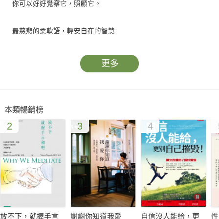
你可以好好覺察它，照顧它。
最慈悲的柔軟語，輕安自在的智慧
一行禪師寫給每一個不想擔心害怕的人
更多
人們的擔心害怕，就像父母對子女的擔憂一般，連綿不絕。擔心
他吃不飽、穿不暖，擔心他跟不上別人又怕他壓力太大，捧在手
心怕他依賴長不大，放了手又時時憂心他被帶壞或傷害。一輩子
本類暢銷榜
憂心忡忡，你累了嗎？
2
3
4
轉化心中的恐懼種子
在佛教裡，我們說心識就像一塊田地，埋著各式各樣的種子，有
慈、悲、喜、捨的種子；也有憤怒、恐懼、焦慮的種子；還有正
念種子。把平安、喜悅和慈愛的種子帶到你的意識裡，讓它們形
成能量，轉化你心中的恐懼種子。本書提供具體方法：釋放身心
恐懼的八項正念修習、呼吸練習、放鬆禪、慈心禪。每刻都是一
放不下，就握手言
謝謝你知道我愛
自信沒人能給，更
性