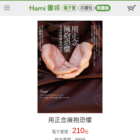
電子書
月讀包
閱讀器
用正念擁抱恐懼
210
電子書價：
元
紙本書價：
300
元