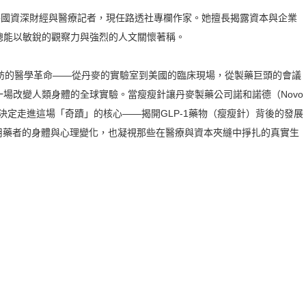
an）是英國資深財經與醫療記者，現任路透社專欄作家。她擅長揭露資本與企業
總能以敏銳的觀察力與強烈的人文關懷著稱。
採訪的醫學革命——從丹麥的實驗室到美國的臨床現場，從製藥巨頭的會議
場改變人類身體的全球實驗。當瘦瘦針讓丹麥製藥公司諾和諾德（Novo
，她決定走進這場「奇蹟」的核心——揭開GLP-1藥物（瘦瘦針）背後的發展
期用藥者的身體與心理變化，也凝視那些在醫療與資本夾縫中掙扎的真實生