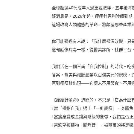
全球超過40％成年人過重或肥胖，五年後將
好消息是，2026年起，瘦瘦針專利陸續到
這場改寫人類體態的革命，將顛覆哪些產業
你可能聽過有人說：「我什麼都沒改變，只
這句話像病毒一樣，從醫美診所、社群平台
我們活在一個崇尚「自我控制」的時代。吃
答案，醫美與減肥產業以百億美元的規模，
直到瘦瘦針出現——它讓人不用節食、不用
《瘦瘦針革命》追問的，不只是「它為什麼
l 當「接納自我」遇上「一針變瘦」，身體
l 當瘦身變成金錢與階級的象徵，我們是否
l 當慾望被藥物「關靜音」，被顛覆的將是