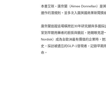
本書艾咪・唐奈蘭（Aimee Donnell
運作的潛規則。並多次入圍英國商業新聞獎
唐奈蘭追蹤這場橫跨近30年研究鏈與多國
室到早期用藥者的廚房與鏡前，她親眼見證一
Nordisk）成為全歐洲最有價值的企業時
史，採訪被遺忘的GLP-1發現者，記錄早
命。