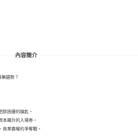
內容簡介
醫藥趨勢？
：
肥胖困擾的鑰匙。
資本飆升的入場券。
、商業霸權的爭奪戰。