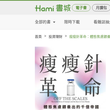
電子書
月讀包
全部的書
限時下載
看雜誌抽
>
>
首頁
投資理財
瘦瘦針革命：體態焦慮餵