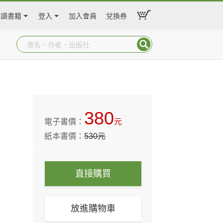
閱讀書籍
登入
加入會員
兌換券
380
電子書價：
元
紙本書價：
530
元
直接購買
放進購物車