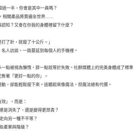
超過一半，你會是其中一員嗎？
期，相關產品將賣遍全世界……
與認知？又會在你我的身體裡留下什麼？
是打了針，就瘦了十公斤。」
、名人訪談，一路蔓延到每個人的手機裡。
多一點被視為懶惰，胖一點就等於失敗。社群媒體上的完美身體成了標準
兜售著「更好一點的你」。
運動，卻能輕鬆瘦下來。這聽起來像魔法，但魔法總有代價。
有效」，而是：
焦慮是消失了，還是變得更昂貴？
正走向另一種不平等？
哪些產業與階級？