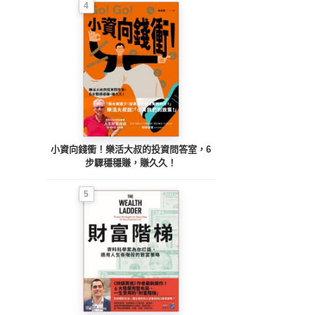
4
小資向錢衝！樂活大叔的投資問答室，6
步驟穩穩賺，賺久久！
5