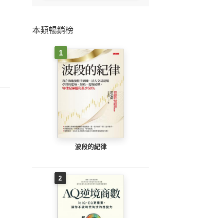
本類暢銷榜
1
波段的紀律
2