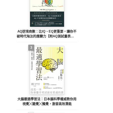
AQ逆境商數：比IQ、EQ更重要，讓你不
被時代淘汰的應變力【附AQ測試量表，從
情緒、行動、思想三層面清晰掌握你的AQ
與優勢】
3
大腦最適學習法：日本腦科學權威教你用
視覺╳聽覺╳觸覺，激發高效潛能