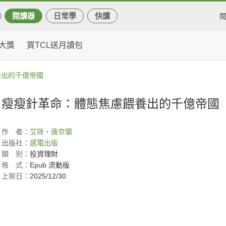
閱讀器
日常學
快讀
大獎
買TCL送月讀包
養出的千億帝國
瘦瘦針革命：體態焦慮餵養出的千億帝國
作
者：
艾咪・唐奈蘭
出版社：
感電出版
類
別：
投資理財
格
式：
Epub 流動版
上架日：
2025/12/30