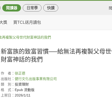
閱讀器
日常學
快讀
大獎
買TCL送月讀包
法再複製父母世代財富神話的我們
新富族的致富習慣──給無法再複製父母世
財富神話的我們
作
者：
徐正德
出版社：
健行文化出版事業有限公司
類
別：
投資理財
格
式：
Epub 流動版
上架日：
2026/1/11