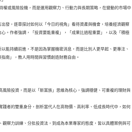
訊特權或風險投機，而是運用觀察力、行動力與長期策略，在變動的市場中
言出發，逐章探討如何以「今日的視角」看待資產與機會，培養經濟觀察
信心。作者強調，「投資要能重複」，「成果比過程重要」，以及「積極
所以能持續前進，不是因為掌握機密消息，而是比別人更早起、更專注、
豪指南」，教人用時間與習慣創造財務自由。
或高風險投資，而是以「新富族」思維為核心，強調穩健、可重複的理財與
資實踐者的雙重身分，剖析當代人在高物價、高利率、低成長時代中，如何
理、觀察力訓練、分批投資法，到成為本業專家的態度，皆以具體案例與可