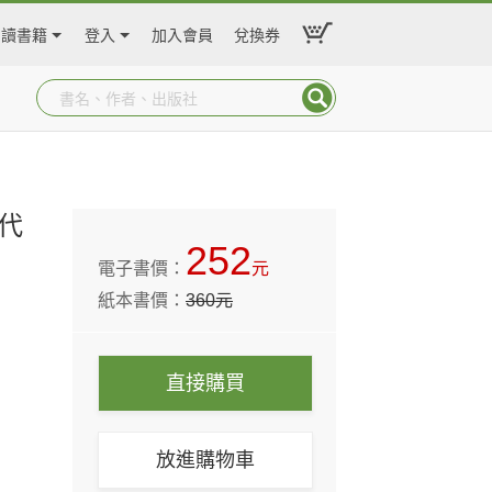
閱讀書籍
登入
加入會員
兌換券
代
252
電子書價：
元
紙本書價：
360
元
直接購買
放進購物車