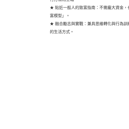
★ 貼近一般人的致富指南：不需龐大資金
富模型」。
★ 融合勵志與實戰：兼具思維轉化與行為
的生活方式。