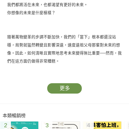
我們都將活在未來，也都渴望有更好的未來。
你想像的未來是什麼模樣？
隨著萬物變革的步調不斷加快，我們的「當下」根本都還沒站
穩，局勢就猛然轉變且影響深遠，速度遠祖父母那輩對未來的想
像。因此，如何清晰且實際地思考未來變得無比重要──然而，我
們在這方面仍做得非常糟糕。
那麼，我們該如何更嚴謹地思考未來呢？
更多
尼克•佛斯特是極少數畢生致力於思考這個問題的人之一，他在這
本書中為我們其他人撰寫了一份寶貴的指南。你或許不熟悉這個
名字，但只需稍加搜索，你就會發現他一直和那些塑造你生活的
本類暢銷榜
重要公司合作，從Sony、Nokia、Dyson到Google（他曾擔任
2
3
4
Google X實驗室的設計總監）。