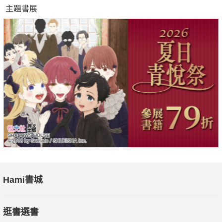
主題書展
應該派（Should）：以數字為本，用數據建構起通往未來的橋
梁；
可能派（Might）：拓展我們思考範圍，試圖找出未來的各種可
能性；
不該派（Don't）想像未來須謹慎為上，出於恐懼而深思各種構想
的可能後果。
但佛斯特並不提倡上述任何一種思考；相反地佛斯特用它們作為
窺探未來的鏡頭，向讀者說明：如果我們能夠以不同的方式思考
事情，事情會怎麼發展。《提升未來》反對做出自以為是的預言
和誇張的預測，要訓練自己將未來看成當下的演化版本，而不是
在遙不可及的遠方，因此佛斯特鼓勵我們對未來進行「考古」或
「鑑識」，不斷發掘日常細節，理解未來社會如何運作與面臨的
Hami書城
困難，藉此創造更平衡、更詳細、更真實的未來想像——以在我
們的生活中帶來一些優勢，也為後人留下更美好的未來。
逛書選書