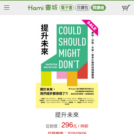
電子書
月讀包
閱讀器
提升未來
296
促銷價：
元
/ 88折
促銷期限：
2026/09/06