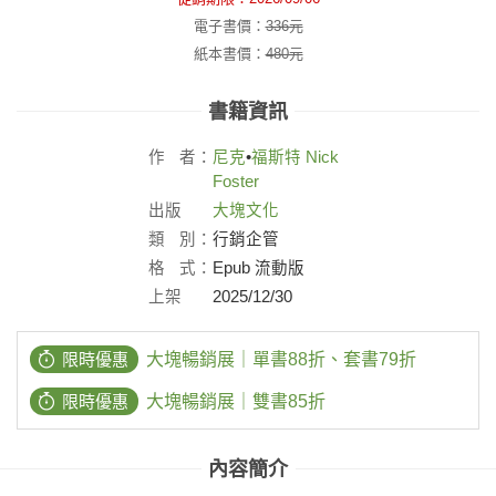
電子書價：
336
元
紙本書價：
480
元
書籍資訊
作
者：
尼克
•
福斯特
Nick
Foster
出版
大塊文化
社：
類
別：
行銷企管
格
式：
Epub 流動版
上架
2025/12/30
日：
限時優惠
大塊暢銷展｜單書88折、套書79折
限時優惠
大塊暢銷展｜雙書85折
內容簡介