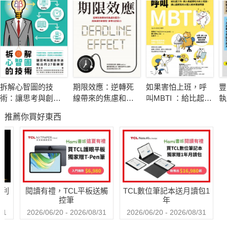
佛斯特在未來設計領域已耕耘超過二十五年，然而，他的見解與
觀點對於大眾是陌生的，因為它們被鎖在一道道保密協議之後。
本書將是佛斯特的首次公開亮相，這是一位備受推崇的未來學家
第一次能夠告訴我們他是如何看待未來；他如何看待其他人眼中
的未來；以及我們如何想像、塑造並讓自身所處的未來變得更美
好。
拆解心智圖的技
期限效應：逆轉死
如果害怕上班，呼
豐
他將展示未來學家走過的錯誤以及他們做對的事，並將多年的實
術：讓思考與創意
線帶來的焦慮和壓
叫MBTI ：給比起工
執
務經驗綜合成一幅清晰且鼓舞人心的願景，但這不是一本告訴你
快速輸出的27個練
力，成為讓你更高
作，與人相處更吃
題
推薦你買好東西
習
效、更專注的助力
力的上班族，讓心
下一步該做什麼的書，而是告訴你如何用最有效且最好的方法，
變輕鬆的16型人格
弄清楚下一步該做什麼。
共事說明書
本書探索「未來的歷史」、充滿哲思，作者將「未來思考」分成
四大類，並以此反映人類看待、理解未來的四種切角：
哈利
閱讀有禮，TCL平板送觸
TCL數位筆記本送月讀包1
控筆
年
可以派（Could）：振奮人心、有著極具號召力的構想和美好烏
31
2026/06/20 - 2026/08/31
2026/06/20 - 2026/08/31
托邦願景的未來；