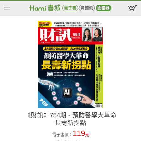
電子書
月讀包
閱讀器
《財訊》754期 - 預防醫學大革命
長壽新拐點
119
電子書價：
元