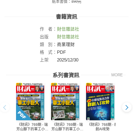
紙本書價：
150
元
書籍資訊
作
者：
財信雜誌社
出版
財信雜誌社
社：
類
別：
商業理財
格
式：
PDF
上架
2025/12/30
日：
系列書資訊
MORE
《財訊》769期 - 瑞
《財訊》768期 - 群
《財訊》769期 - 瑞
《財訊》
芳山腳下的軍工小巨
創AI攻勢
芳山腳下的軍工小巨