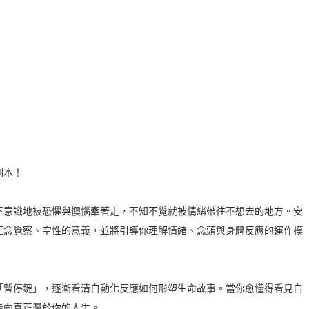
劇本！
下意識地被恐懼與懊惱牽著走，不知不覺就被情緒帶往不想去的地方。安
正念覺察、空性的意義，並將引導你理解情緒、念頭與身體反應的運作模
「暫停鍵」，逐漸看清自動化反應如何形塑生命故事。當你愈懂得看見自
走向真正屬於你的人生。