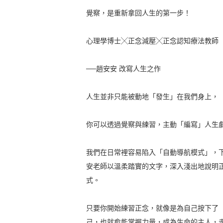
覺察，是重新拿回人生的第一步！
心理學博士╳正念減壓╳正念認知療法教師
──趙安安 改寫人生之作
人生並非只能被動地「發生」在我們身上，
你可以透過覺察與練習，主動「編寫」人生
我們在日常裡容易陷入「自動導航模式」，
安老師以溫柔踏實的文字，深入淺出地說明
式。
只要你開始練習正念，就像是為自己按下了
己，也就愈能掌握力量，成為生命的主人，