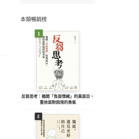
本類暢銷榜
1
反芻思考：揭開「負面情緒」的真面目，
重拾面對困境的勇氣
2