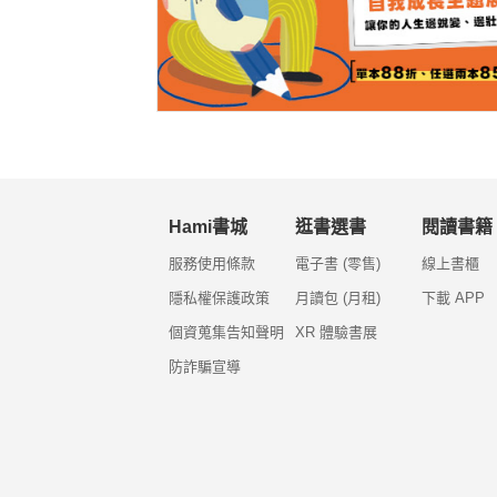
Hami書城
逛書選書
閱讀書籍
服務使用條款
電子書 (零售)
線上書櫃
隱私權保護政策
月讀包 (月租)
下載 APP
個資蒐集告知聲明
XR 體驗書展
防詐騙宣導