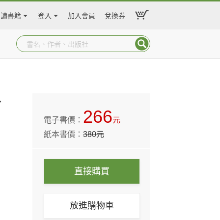
閱讀書籍
登入
加入會員
兌換券
、
266
電子書價：
元
紙本書價：
380
元
直接購買
放進購物車