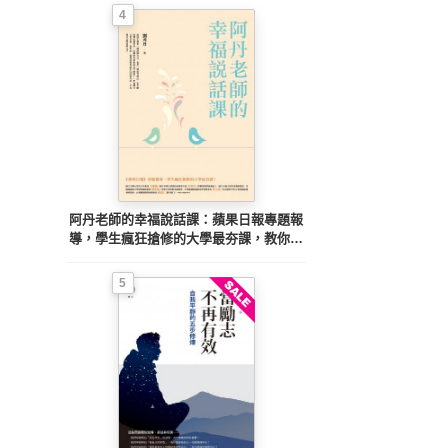
4
阿丹老師的幸福說話課：蘋果日報專題報
導，學生瘋狂搶修的大學最夯課，教你不
當句點王，「說」出幸福人生！
5