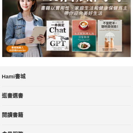
→無論對象是父母、戀人、老闆或朋友都一樣。
◎第二件事：拿他人和自己比較，是件愚蠢的事。
→財富、房產、名聲、權力……你永遠比不完。
◎第三件事：在生活中時時刻刻顧慮「周遭的眼光」，是件愚蠢
的事。
→你想活出怎樣的人生，別人的看法根本不重要。
Hami書城
★「九步驟自我改造計畫」：心的肌耐力強化訓練，實戰技巧搶
先看！
逛書選書
Step 1每天挑10個你不想被討厭的人，專注想著他們的臉。
Step 2站起來，緊握拳頭。
閱讀書籍
Step 3大聲喊出：「就算你討厭我也無所謂！」
Step 4每個對象喊50次。連續執行20天，完成10000次的反洗腦
訓練。