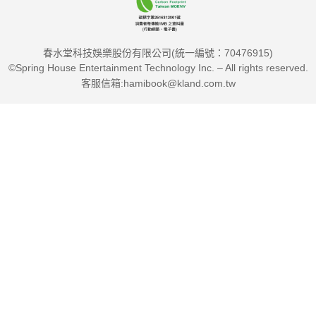
【譯者簡介】
徐欣怡
春水堂科技娛樂股份有限公司(統一編號：70476915)
台灣新竹人，四分之一日本血統，畢業於台大電機系，曾旅居東
©Spring House Entertainment Technology Inc. – All rights reserved.
京八年，現為專職譯者。
客服信箱:hamibook@kland.com.tw
愛音樂、手作、旅行、閱讀、有趣空間、散步、發呆和曬太陽。
譯作有《京都怪奇談2：見證因果、惡靈與眾生的愛別離苦，日
本高僧三木大雲遇見的「另一個戰慄京都」》、《京都怪奇談
【宿緣之道篇】》、《星期五的書店：夏天與汽水》、《冰冷的
轉學生》《圖解重配和聲 樂風編曲法》、《實踐版 最強經營企
劃書》及《璀璨異境：夜幕下光之工廠攝影集》等。
Email：shin12317@gmail.com"