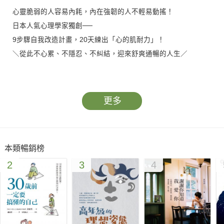
心靈脆弱的人容易內耗，內在強韌的人不輕易動搖！
日本人氣心理學家獨創──
9步驟自我改造計畫，20天練出「心的肌耐力」！
＼從此不心累、不隱忍、不糾結，迎來舒爽通暢的人生／
「總是過度在意他人的眼光與團體氣氛。」
「有時會懷疑自己是不是高敏感人。」
更多
「每當自己一個人時，疲憊感就會排山倒海般湧現。」
「太想獲得肯定，老是不由自主地看主管或朋友臉色。」
「害怕被別人討厭，也害怕在人群中顯得突兀。」
本類暢銷榜
2
3
4
你是否也是過著這樣每天小心翼翼、焦慮不安的生活？
厭煩於自己的鑽牛角尖，卻又無法控制地在意他人每個評價，
每天總是內耗心累，但什麼事都改變不了……
其實，這些跡象都是你正在受「認同需求」擺布的證據！
你過的不是「自己的人生」，而是「迎合他人眼光的人生」。