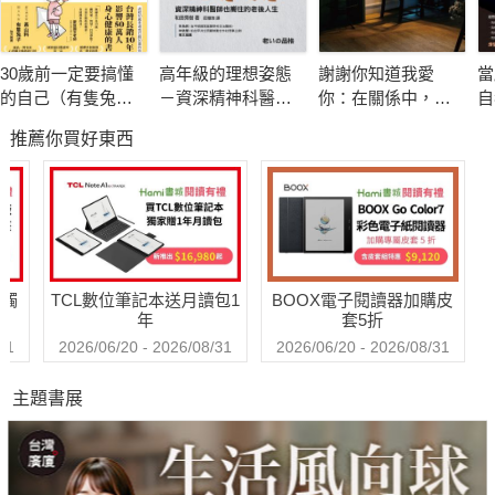
如果以上的敘述你全部符合，或是部分同意
請給本書一次機會幫助你吧！
30歲前一定要搞懂
高年級的理想姿態
謝謝你知道我愛
當
的自己（有隻兔子
－資深精神科醫師
你：在關係中，面
自
本書由日本人氣心理學家諸富祥彥所寫，他也曾經活在別人眼光
封面版）
也嚮往的老後人生
對愛，接受愛，學
煉
推薦你買好東西
習愛，放下愛
中，生活總是在察言觀色、迎合他人而內耗心累。為了徹底解決
這個困擾，他結合個人親身經歷與數萬人的專業諮商經驗，獨創
出一套「九步驟自我改造計畫」，教你有系統地鍛鍊「心的肌耐
力」，培養出一顆不在意別人看法的鋼鐵之心。擺脫難以控制的
負面自我，迎向一個從未體驗過的嶄新世界！
送觸
TCL數位筆記本送月讀包1
BOOX電子閱讀器加購皮
年
套5折
人生只有兩種活法，
31
2026/06/20 - 2026/08/31
2026/06/20 - 2026/08/31
你想活在幻影的認同泡泡中，還是充滿自由的喜悅人生？
主題書展
要選哪一種，就看你敢不敢拋棄整個世界的眼光。
這一生，你最應該看清的三件事──
◎第一件事：人生在世想獲得別人的認同，是件愚蠢的事。