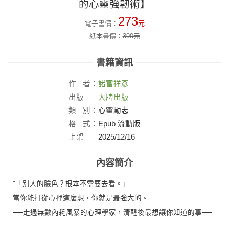
的心靈強韌術】
273
電子書價：
元
紙本書價：
390
元
書籍資訊
作
者：
諸富祥彥
出版
大牌出版
社：
類
別：
心靈勵志
格
式：
Epub 流動版
上架
2025/12/16
日：
內容簡介
"「別人的臉色？根本不需要去看。」
當你能打從心裡這麼想，你就是最強大的。
──走過無數內耗風暴的心理學家，清醒後最想讓你知道的事──