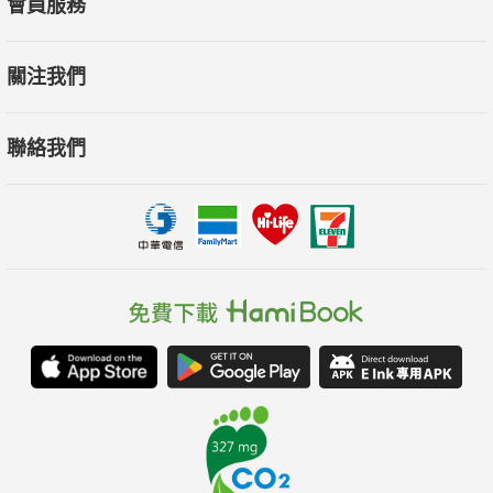
會員服務
只要放下認同需求，你的人生就會產生180度的改變。
關注我們
等在你前方的，是一個舒展自在、豐盛多元且美好的人生。
你不會再被渺小的自尊心綁住，你會百分之百地肯定自己
聯絡我們
並由衷相信「一切都是最好的安排，這樣就很好」。
看完本書，如此自在的人生，將會來到你身邊。
【作者簡介】
諸富祥彥
明治大學文學院教授，臨床心理師，教育學博士。曾任千葉大學
教育學院副教授。
三十多年來，持續在大學附屬的諮商中心等單位，服務那些對人
生感到苦惱的年輕人。
著有《學會接受，不必被喜歡》、《化解人生煩惱的八大練
習》、《聆聽與表達》等多部作品。