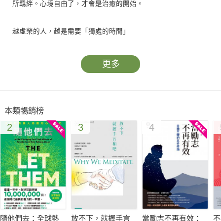
所羈絆。心境自由了，才會是治癒的開始。
越虛榮的人，越是需要「獨處的時間」
每個人或多或少都會有一點「虛榮心」，這是「想讓自己看起來
更多
更好，想讓別人羨慕自己」的心情。
這也會讓我們有時候打腫臉充胖子，做不到的事情也硬說：「可
以」。
本類暢銷榜
也會有明明不懂，卻裝得好像很懂的時候。
2
3
4
也會假裝與不熟的名人聊得很熱絡。
在競爭激烈的現代社會裡，許多人常常不知不覺地如此偽裝自
己。
但就某種意義上而言，「虛榮」其實就是「隱藏真實的自己」，
這也是「壓抑自我」的面向之一。
有時候，會不斷地累積壓力，直到自己討厭自己為止。所以，要
時時在不需要隱藏自我的環境下找回自己。
隨他們去：全球熱
放不下，就握手言
當勵志不再有效：
不