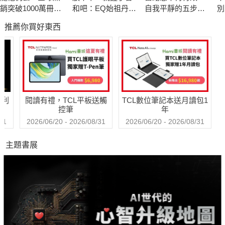
獨處時，不用在意自己的缺點被攤在陽光下，還能夠活得更像自
銷突破1000萬冊現
和吧：EQ始祖丹尼
自我平靜的五步修
別
己。此時的心情將得以放鬆，壓力也將得以釋放。
象級巨作！改變千
爾．高曼與措尼仁
煉
限
推薦你買好東西
萬人命運的心理技
波切的冥想智慧
巧【附放下執念明
【作者簡介】
信片圖】
植西聰
東京人，心理諮商師。學習院大學畢業後，任職於資生堂，之後
辭職投入人生論研究，確立其獨有的「成心學」理論，並成為作
哈利
閱讀有禮，TCL平板送觸
TCL數位筆記本送月讀包1
家。
控筆
年
31
2026/06/20 - 2026/08/31
2026/06/20 - 2026/08/31
【譯者簡介】
主題書展
許郁文
輔仁大學影像傳播學系畢業。因對日文有興趣，於東吳日語教育
研究所取得碩士學位。曾擔任日商多媒體編輯、雜誌日文採訪記
者，現職為專職譯者。"