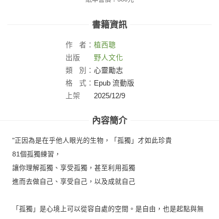
書籍資訊
作
者：
植西聰
出版
野人文化
社：
類
別：
心靈勵志
格
式：
Epub 流動版
上架
2025/12/9
日：
內容簡介
"正因為是在乎他人眼光的生物，「孤獨」才如此珍貴
81個孤獨練習，
讓你理解孤獨、享受孤獨，甚至利用孤獨
進而去做自己、享受自己，以及成就自己
「孤獨」是心境上可以從容自處的空間。是自由，也是起點與無