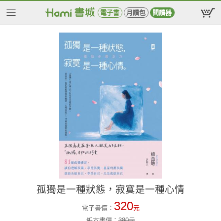
電子書
月讀包
閱讀器
孤獨是一種狀態，寂寞是一種心情
320
電子書價：
元
紙本書價：
380
元