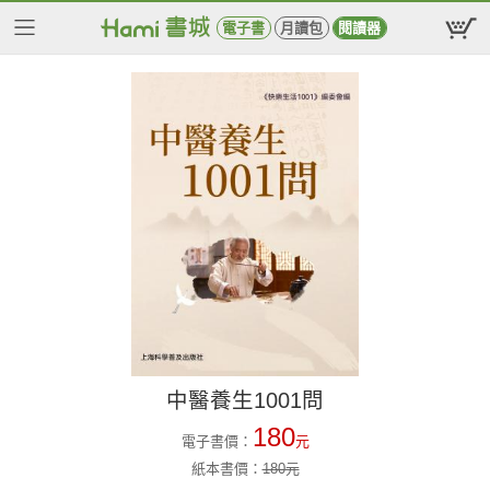
電子書
月讀包
閱讀器
中醫養生1001問
180
電子書價：
元
紙本書價：
180
元