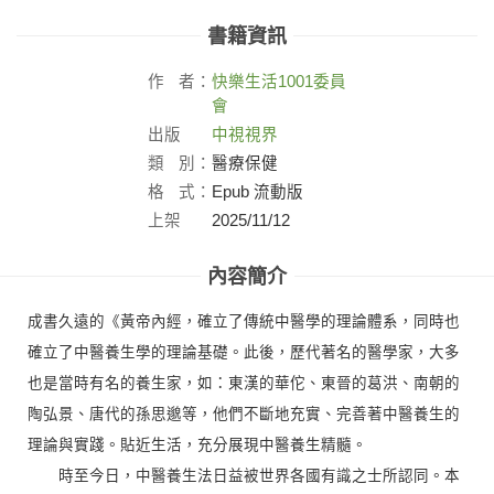
書籍資訊
作
者：
快樂生活1001委員
會
出版
中視視界
社：
類
別：
醫療保健
格
式：
Epub 流動版
上架
2025/11/12
日：
內容簡介
成書久遠的《黃帝內經，確立了傳統中醫學的理論體系，同時也
確立了中醫養生學的理論基礎。此後，歷代著名的醫學家，大多
也是當時有名的養生家，如：東漢的華佗、東晉的葛洪、南朝的
陶弘景、唐代的孫思邈等，他們不斷地充實、完善著中醫養生的
理論與實踐。貼近生活，充分展現中醫養生精髓。
時至今日，中醫養生法日益被世界各國有識之士所認同。本