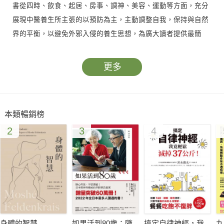
書從四時、飲食、起居、房事、調神、美容、運動等方面，充分
展現中醫養生所主張的以預防為主，主動調整自我，保持與自然
界的平衡，以避免外邪入侵的養生思想，為廣大讀者提供最簡
單、實用、健康的養生指導。
更多
本類暢銷榜
2
3
4
身體的智慧
如果活到80歲：隨
搞定自律神經，我
九