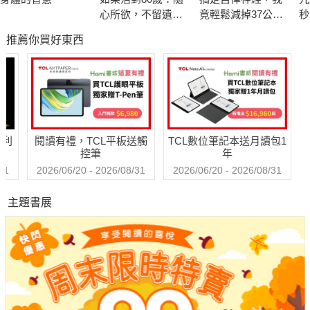
心所欲，不留遺
竟輕鬆減掉37公
秒
憾！日本精神科權
斤！推翻168、減
物
推薦你買好東西
威的幸齡樂活提案
醣、斷食迷思，只
驚
要平衡腦內神經&荷
術
爾蒙，餐餐吃飽不
因
復胖
不
哈利
閱讀有禮，TCL平板送觸
TCL數位筆記本送月讀包1
控筆
年
31
2026/06/20 - 2026/08/31
2026/06/20 - 2026/08/31
主題書展