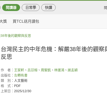
閱讀器
日常學
快讀
大獎
買TCL送月讀包
38年後的觀察與反思
台灣民主的中年危機：解嚴38年後的觀察
反思
作
者：
王家軒
、
呂苡榕
、
周聖凱
、
林運鴻
、
謝孟穎
出版社：
左轉有書
類
別：
人文藝術
格
式：
PDF
上架日：
2025/12/30