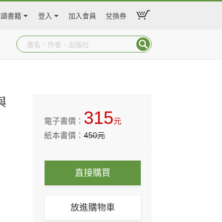
閱讀書籍
登入
加入會員
兌換券
與
315
電子書價：
元
紙本書價：
450
元
直接購買
放進購物車