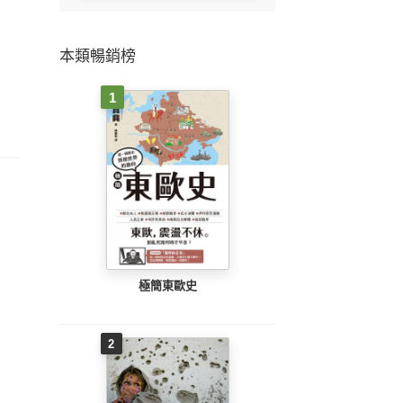
本類暢銷榜
1
極簡東歐史
2