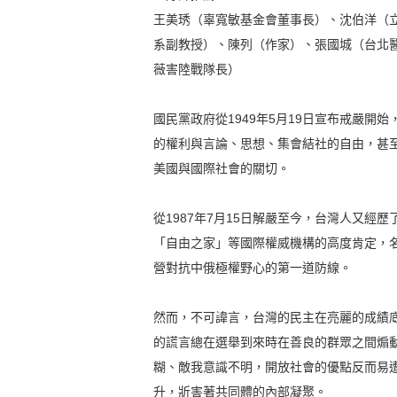
王美琇（辜寬敏基金會董事長）、沈伯洋（
系副教授）、陳列（作家）、張國城（台北
薇害陸戰隊長）
國民黨政府從1949年5月19日宣布戒嚴開
的權利與言論、思想、集會結社的自由，甚
美國與國際社會的關切。
從1987年7月15日解嚴至今，台灣人又經
「自由之家」等國際權威機構的高度肯定，
營對抗中俄極權野心的第一道防線。
然而，不可諱言，台灣的民主在亮麗的成績
的謊言總在選舉到來時在善良的群眾之間煽
糊、敵我意識不明，開放社會的優點反而易
升，斨害著共同體的內部凝聚。