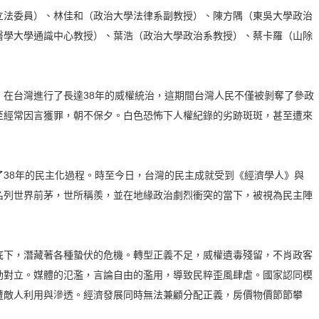
立法委員）、林佳和（政治大學法律系副教授）、陳方隅（東吳大學政治
醫學大學通識中心教授）、葉浩（政治大學政治系教授）、蔡卡羅（山除
始，在台灣進行了長達38年的威權統治，這期間台灣人民不僅被剝奪了參政
至經常因言獲罪，朝不保夕。白色恐怖下人權紀錄的劣跡斑斑，甚至遭來
歷了38年的民主化過程。時至今日，台灣的民主成就受到《經濟學人》與
名列世界前茅，世所稱羨，並在地緣政治劇烈衝突的當下，被視為民主陣
底下，潛藏著各種蟄伏的危機。轉型正義不足，威權遺毒殘留，不肖政客
動對立。媒體的氾濫，言論自由的濫用，導致民粹歪風肆虐。國家認同模
遭敵人利用與滲透。經濟發展同時無法兼顧分配正義，房價物價節節攀