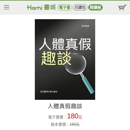
電子書
月讀包
閱讀器
人體真假趣談
180
電子書價：
元
紙本書價：
180
元