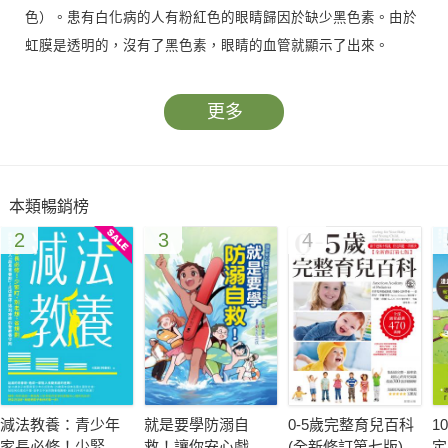
色）。患有白化病的人有粉紅色的眼睛歸因於缺少黑色素。由於
虹膜是透明的，沒有了黑色素，眼睛的血管就顯示了出來。
更多
本類暢銷榜
2
3
4
減法教養：青少年
就是要學防溺自
0-5歲完整育兒百科
1
家長必修！少緊
救！讓你安心戲水
(全新修訂第七版)
定