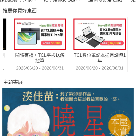
盯、別老想、省規
的漫畫圖解自救百
推薦你買好東西
劃，面對孩子進入
科
「超長青春期」，
走出焦慮、得到療
癒的新教養守則
哈利
閱讀有禮，TCL平板送觸
TCL數位筆記本送月讀包1
控筆
年
31
2026/06/20 - 2026/08/31
2026/06/20 - 2026/08/31
主題書展