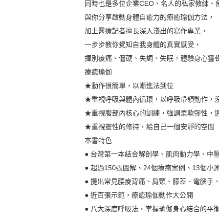
同時也是多位企業CEO、名人的私家教練、
與你分享啟動身體自癒力的療癒瑜伽方法，
加上醫療記者擅長深入淺出的寫作專業，
一步步教你覺知自我身體的真實感受，
揮別痠痛、僵硬、失調、失眠，體驗身心靈
療癒瑜伽
★動作很簡單，以漸進法到位
★重視呼吸與體內循環，以呼吸帶領動作，
★重視腹部內核心的訓練，強調柔軟彈性，
★重視靈性的修持，給自己一個安靜的空間
本書特色
● 台灣第一本結合解剖學、肌肉動力學、中
● 超過150張圖解、24個療癒案例、13
● 提出常見腰痠背痛、肩頸、膝蓋、電腦手
● 近百張示範，療癒瑜伽動作大公開
● 八大深度呼吸法，掌握瑜伽身心結合的平衡