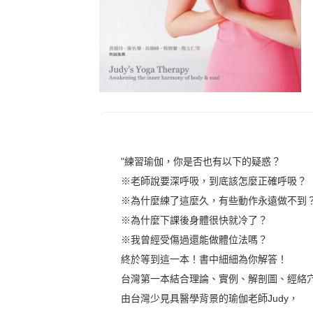
"練習瑜伽，你是否也有以下的疑惑？
※老師說要深呼吸，到底該怎麼正確呼吸？
※為什麼練了這麼久，有些動作永遠做不到
※為什麼下課後身體很快就冷了？
※我曾經受傷過還能做體位法嗎？
終於等到這一本！書中細細為你解答！
台灣第一本結合理論、實例、解剖圖、經絡
由台灣少見具醫學背景的瑜伽老師Judy，