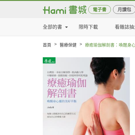
電子書
月讀包
全部的書
限時下載
看雜誌抽
>
>
首頁
醫療保健
療癒瑜伽解剖書：喚醒身