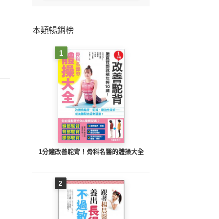
本類暢銷榜
1
1分鐘改善駝背！骨科名醫的體操大全
2