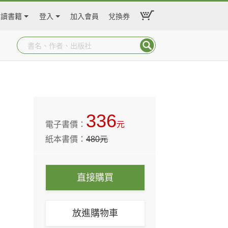
閱讀書籍
登入
加入會員
兌換券
336
電子書價：
元
紙本書價：
480
元
直接購買
放進購物車