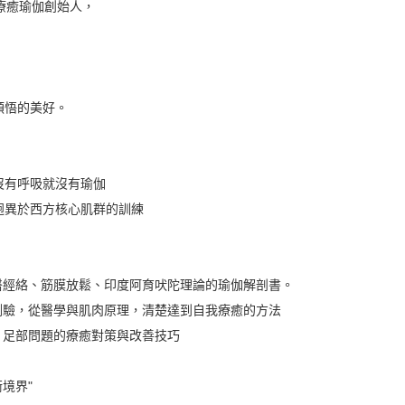
療癒瑜伽創始人，
頓悟的美好。
沒有呼吸就沒有瑜伽
迥異於西方核心肌群的訓練
醫經絡、筋膜放鬆、印度阿育吠陀理論的瑜伽解剖書。
個小測驗，從醫學與肌肉原理，清楚達到自我療癒的方法
、足部問題的療癒對策與改善技巧
境界"