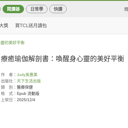
閱讀器
日常學
快讀
大獎
買TCL送月讀包
心靈的美好平衡
療癒瑜伽解剖書：喚醒身心靈的美好平衡
作
者：
Judy
吳惠美
出版社：
天下生活出版
類
別：
醫療保健
格
式：
Epub 流動版
上架日：
2025/12/4