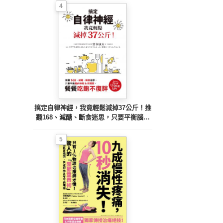
4
搞定自律神經，我竟輕鬆減掉37公斤！推
翻168、減醣、斷食迷思，只要平衡腦內
神經&荷爾蒙，餐餐吃飽不復胖
5