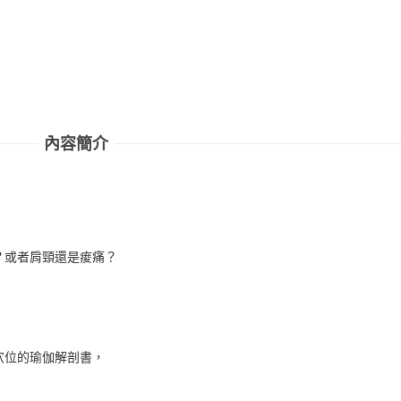
內容簡介
？或者肩頸還是痠痛？
穴位的瑜伽解剖書，