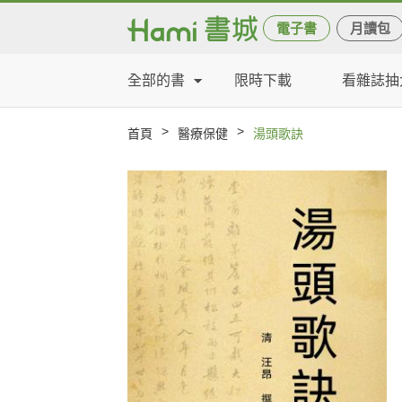
電子書
月讀包
全部的書
限時下載
看雜誌抽
>
>
首頁
醫療保健
湯頭歌訣