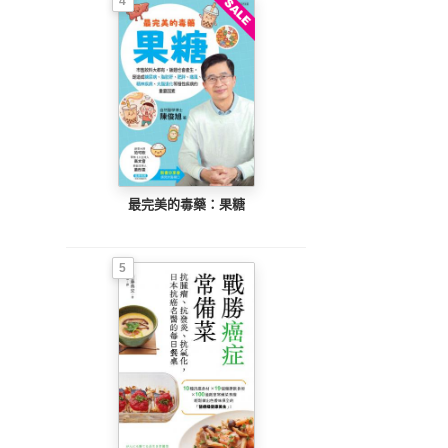
4
最完美的毒藥：果糖
5