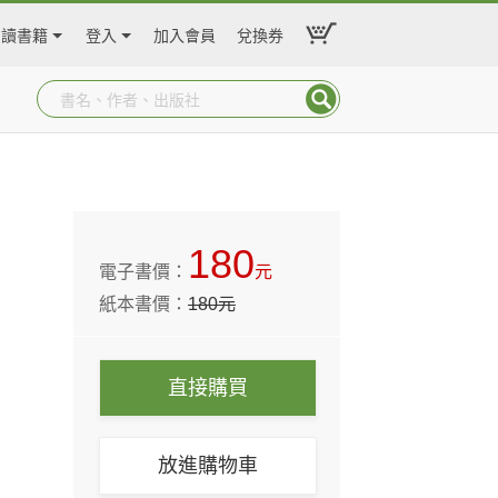
閱讀書籍
登入
加入會員
兌換券
180
電子書價：
元
紙本書價：
180
元
直接購買
放進購物車