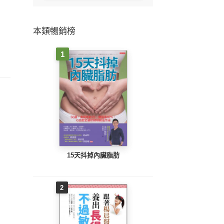
本類暢銷榜
1
15天抖掉內臟脂肪
2