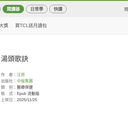
閱讀器
日常學
快讀
大獎
買TCL送月讀包
湯頭歌訣
作
者：
汪昂
出版社：
中版集團
類
別：
醫療保健
格
式：
Epub 流動版
上架日：
2025/11/25