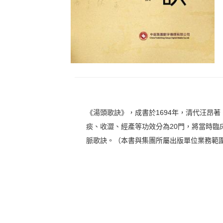
《湯頭歌訣》，成書於1694年，清代汪昂
痰、收澀、經產等功效分為20門，將當時臨
脈歌訣。（本書與集團所屬出版單位業務範