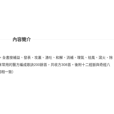
內容簡介
著。全書按補益、發表、攻裏、湧吐、和解、消補、理氣、祛風、瀉火、除
床常用的醫方編成歌訣200餘首，共收方308首。後附十二經脈與奇經八
圍相一致）