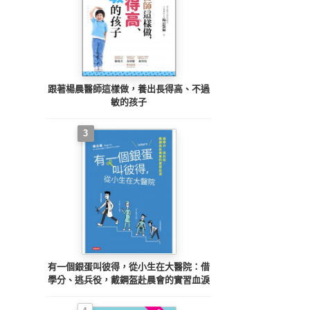
跟著楊晨醫師這樣做，養出長得高、不過
敏的孩子
3
有一個銀蛋叫彼得，從小生在大醫院：借
學分、逃兵役，戴鋼盔赴晨會的實習血淚