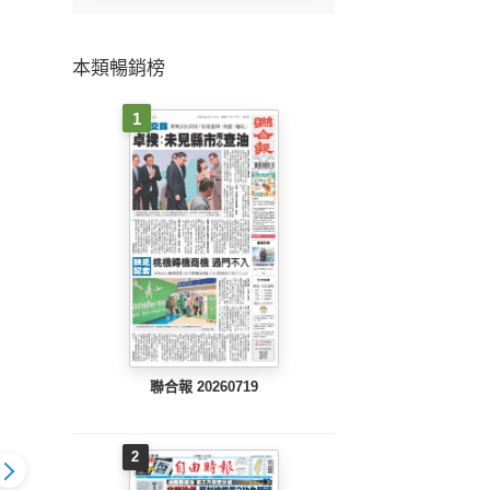
本類暢銷榜
1
聯合報 20260719
2