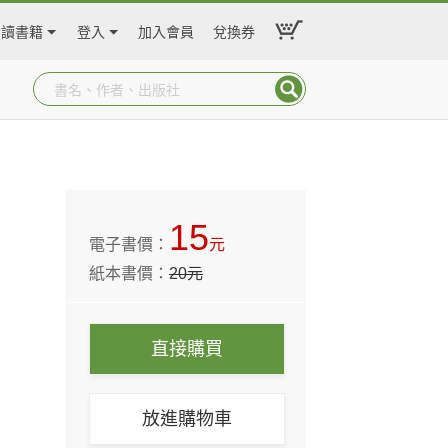
閱讀書籍
登入
加入會員
兌換券
15
電子書價：
元
紙本書價：
20
元
直接購買
放進購物車