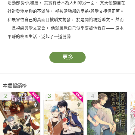
活動部長•葉和展， 其實有著不為人知的另一面。 某天他獨自在
社辦發洩壓抑的不滿時， 卻被活動部的學弟•顧瞬文撞個正著。
和展害怕自己的真面目被瞬文揭發， 於是開始親近瞬文。 然而
一旦視線與瞬文交會， 他就感覺自己似乎要被他看穿—— 原本
平靜的校園生活，泛起了一道漣漪……
更多
本類暢銷榜
2
3
4