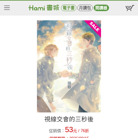
電子書
月讀包
閱讀器
視線交會的三秒後
53
促銷價：
元
/ 76折