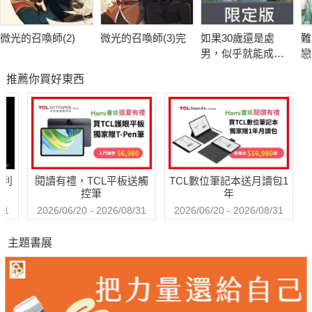
微光的召喚師(2)
微光的召喚師(3)完
如果30歲還是處
難
男，似乎就能成為
戀
魔法師(15)限定版
推薦你買好東西
【含電子限定特
典】
哈利
閱讀有禮，TCL平板送觸
TCL數位筆記本送月讀包1
控筆
年
31
2026/06/20 - 2026/08/31
2026/06/20 - 2026/08/31
主題書展