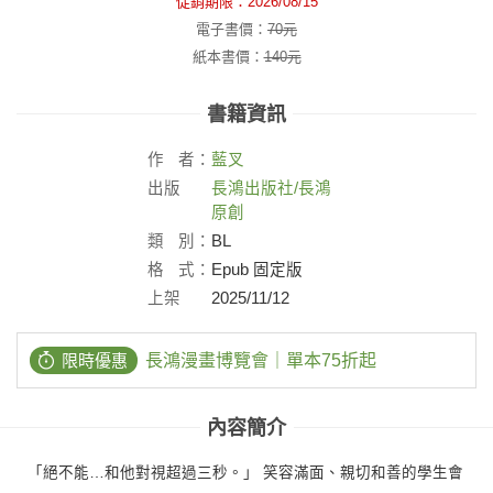
促銷期限：
2026/08/15
電子書價：
70
元
紙本書價：
140
元
書籍資訊
作
者：
藍叉
出版
長鴻出版社/長鴻
社：
原創
類
別：
BL
格
式：
Epub 固定版
上架
2025/11/12
日：
限時優惠
長鴻漫畫博覽會｜單本75折起
內容簡介
「絕不能…和他對視超過三秒。」 笑容滿面、親切和善的學生會