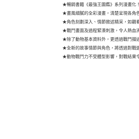
★暢銷書籍《最強王圖鑑》系列漫畫化
★畫風細膩的全彩漫畫，清楚呈現各角
★角色刻劃深入、情節敘述精采，如觀看
★戰鬥畫面及過程緊湊刺激，令人熱血
★除了動物基本資料外，更透過戰鬥描述
★全新的故事情節與角色，將透過對戰選
★動物戰鬥力不受體型影響，對戰結果令