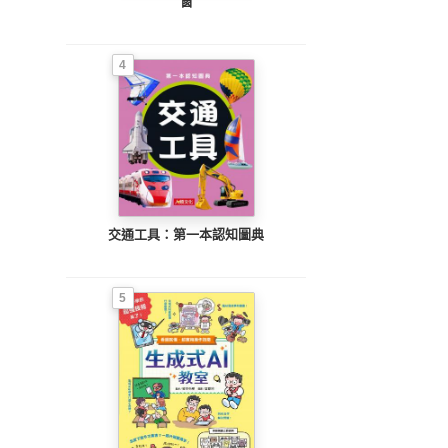
窗
4
交通工具：第一本認知圖典
5