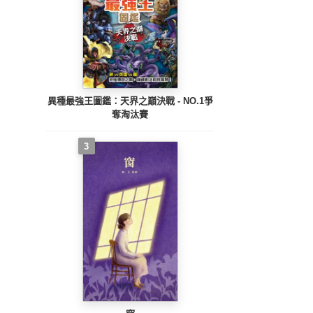
異種最強王圖鑑：天界之巔決戰 - NO.1爭
奪淘汰賽
3