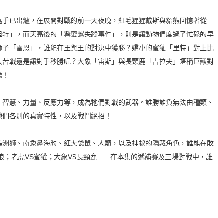
手已出爐，在展開對戰的前一天夜晚，紅毛猩猩戴斯與貂熊回憶著從
坦特」，而天亮後的「響蜜鴷失蹤事件」，則是讓動物們度過了忙碌的早
獅子「雷恩」，誰能在王與王的對決中獲勝？嬌小的蜜獾「里特」對上比
入苦戰還是讓對手秒勝呢？大象「宙斯」與長頸鹿「吉拉夫」堪稱巨獸對
騰！
智慧、力量、反應力等，成為牠們對戰的武器。誰勝誰負無法由種類、
牠們各別的真實特性，以及戰鬥絕招！
洲獅、南象鼻海豹、紅大袋鼠、人類，以及神祕的隱藏角色，誰能在敗
狼；老虎VS蜜獾；大象VS長頸鹿……在本集的遞補賽及三場對戰中，誰