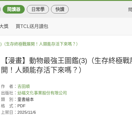
閱讀器
日常學
快讀
大獎
買TCL送月讀包
3)（生存終極戰展開！人類能存活下來嗎？）
【漫畫】動物最強王圖鑑(3)（生存終極戰
開！人類能存活下來嗎？）
作
者：
吉田順
出版社：
幼福文化事業股份有限公司
類
別：
童書繪本
格
式：
PDF
上架日：
2025/11/6