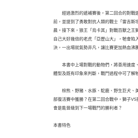
經過激烈的遞補賽後，第二回合的對戰選
前，並提到了勇敢對抗人類的戰士「雷吉斯
晨。接下來，狼王「烏卡其」對戰百獸之王
自己大好幾倍的老虎「亞歷山大」，牠會陷
決，一出場就氣勢非凡，讓比賽更加熱血沸
本書中上場對戰的動物們，將善用速度、
體型及既有印象來判斷，戰鬥過程中可了解
棕熊、野豬、水豚、駝鹿、野生巨犬、美
部復活賽中獲勝？在第二回合戰中，獅子VS
會是能晉級到下一場戰鬥的勝利者？
本書特色