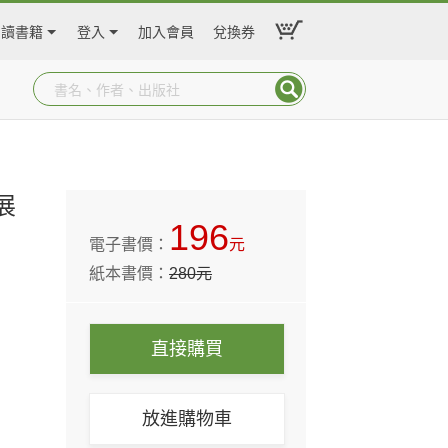
閱讀書籍
登入
加入會員
兌換券
展
196
電子書價：
元
紙本書價：
280
元
直接購買
放進購物車