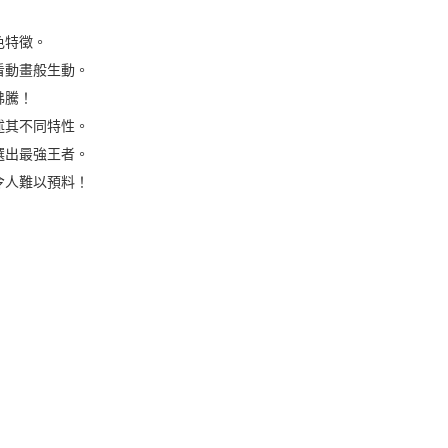
！
色特徵。
動畫般生動。
沸騰！
其不同特性。
出最強王者。
人難以預料！