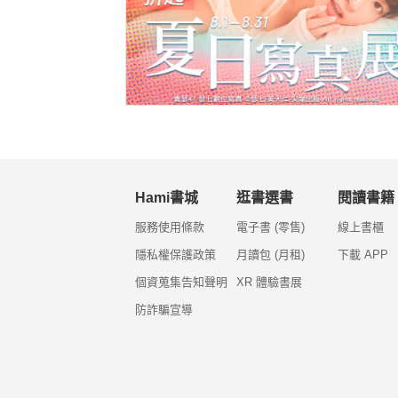
Hami書城
逛書選書
閱讀書籍
服務使用條款
電子書 (零售)
線上書櫃
隱私權保護政策
月讀包 (月租)
下載 APP
個資蒐集告知聲明
XR 體驗書展
防詐騙宣導