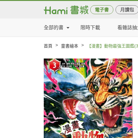
電子書
月讀包
全部的書
限時下載
看雜誌抽
>
>
首頁
童書繪本
【漫畫】動物最強王圖鑑(