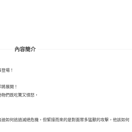
內容簡介
事登場！
即將展開！
動物們既吃驚又憤怒，
迪如何逃過滅絕危機，但緊接而來的是對面眾多猛獸的攻擊，他該如何