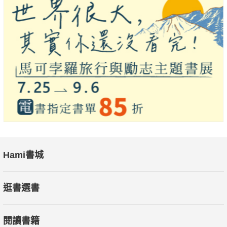
◎本書特色
・哲學入門首選：結構簡明扼要，文筆風趣幽默，插圖精美亮
眼，無論成人或孩童、一般讀者還是學生，都能獲得啟發與樂
趣。
・掌握核心議題：章節設計合理，用邏輯、感知、心智到自由意
志、神與倫理六大主題，循序漸進探討哲學領域最重要的問題。
・刺激多元思考：藉由安排眾多哲學家「鬥嘴鼓」，呈現哲學史
經典辯論的核心、各種論證的角度，以及對立觀點之間的交鋒。
（更詳盡的內容介紹可參閱目錄引文）
【作者簡介】
Hami書城
麥可・F・派頓（Michael F. Patton）、凱文・坎農（Kevin
Cannon）
逛書選書
（1）麥可・F・派頓是蒙特瓦洛大學（University of
Montevallo）哲學教授及哲學與宗教學程主持人，住在阿拉巴馬
閱讀書籍
州蒙特瓦洛市。