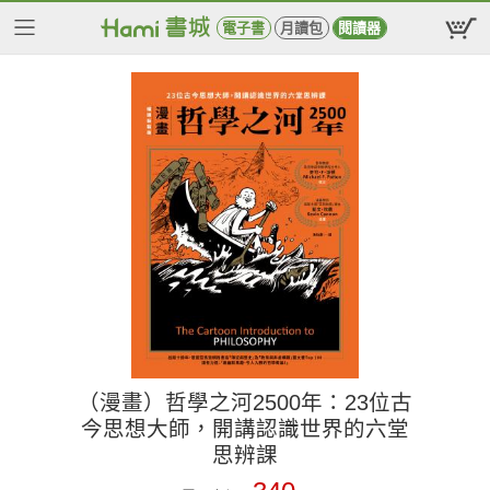
電子書
月讀包
閱讀器
（漫畫）哲學之河2500年：23位古
今思想大師，開講認識世界的六堂
思辨課