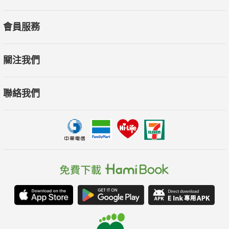
（2）凱文・坎農繪有《演化論》（Evolution）、《構成生命的
玩意兒》（The Stuff of Life）等科普圖文書，亦曾為美國國家海
會員服務
洋與大氣管理局與美國漫畫出版巨頭DC Comics等客戶工作，合
作作品包括《The Replacement God》和《Smax》，並因圖像
關注我們
小說《Top 10》而兩度獲得美國漫畫最高榮譽、有漫畫界奧斯卡
獎之稱的「艾斯納獎」。
聯絡我們
【譯者簡介】
朱怡康
專職譯者，守備範圍以宗教、醫療、政治、科普與財經為主。譯
有《製造診斷的時代》、《流量國度：從人氣變現到掌握影響
力，網紅如何造就自媒體盛世》、《兆億大戰：指數型基金與
ETF如何崛起成為大眾致富金鑰，並改變全球投資樣貌》、《也
許你該找人聊聊：一個諮商心理師與她的心理師，以及我們的生
活》、、《自閉群像：我們如何從治療異數，走到接納多元》、
《二十一世紀生死課》、《跨世代報告》、《CIA洗腦計畫》、