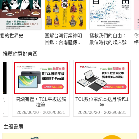
基本真理的樂趣，從而燃起對智慧的熱愛！
「對哲學史經典人物的基本概念，解釋得簡明扼要又正確清晰，
還將這些概念與其他學科連結起來，將讀者完美領入西方知識傳
貓的世界史
圖解台灣行業神明
拯救我們的自由：
你
統的偉大對話。」――馬可・蘭斯，喬治城大學哲學教授
圖鑑：台南體傳統
數位時代的起床號
榨
工藝
會
推薦你買好東西
狗
「既是出色的哲學書，也是一部優秀的漫畫。清楚呈現了論證的
人
力量、對立觀點的交鋒，以及每場經典辯論的核心要點。」――
格雷戈里・L・里斯
「概念導向的結構，融合跨時代的思想，既親切又易於理解。」
哈利
閱讀有禮，TCL平板送觸
TCL數位筆記本送月讀包1
――《出版者週刊》
控筆
年
31
2026/06/20 - 2026/08/31
2026/06/20 - 2026/08/31
「這本書對學生和一般讀者來說，都是極佳的資源。」――林
主題書展
賽・霍根斯，《阿拉巴馬作家論壇》