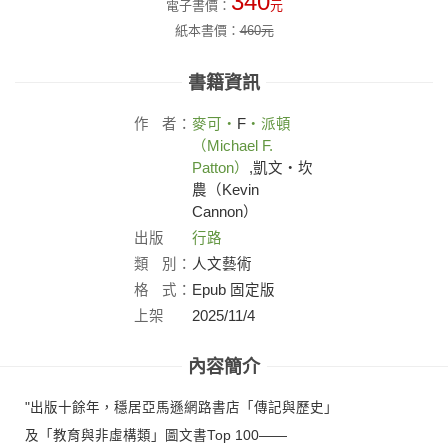
340
電子書價：
元
紙本書價：
460
元
書籍資訊
作
者：
麥可・
F
・派頓
（Michael F.
Patton）
,凱文・坎
農（Kevin
Cannon）
出版
行路
社：
類
別：
人文藝術
格
式：
Epub 固定版
上架
2025/11/4
日：
內容簡介
"出版十餘年，穩居亞馬遜網路書店「傳記與歷史」
及「教育與非虛構類」圖文書Top 100——