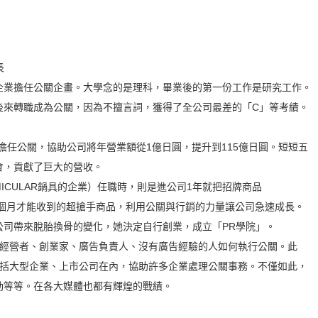
長
企業擔任公關企畫。大學念的是理科，畢業後的第一份工作是研究工作。
後來轉職成為公關，因為不擅言詞，獲得了全公司最差的「C」等考績。
限公司擔任公關，協助公司將年營業額從1億日圓，提升到115億日圓。短短五
會，貢獻了巨大的營收。
MICULAR鍋具的企業）任職時，則是進公司1年就把招牌商品
上12個月才能收到的超搶手商品，利用公關與行銷的力量讓公司急速成長。
公司帶來脫胎換骨的變化，她決定自行創業，成立「PR學院」。
上的經營者、創業家、廣告負責人、沒有廣告經驗的人如何執行公關。此
，包括大型企業、上市公司在內，協助許多企業處理公關事務。不僅如此，
動等等。在各大媒體也都有輝煌的戰績。