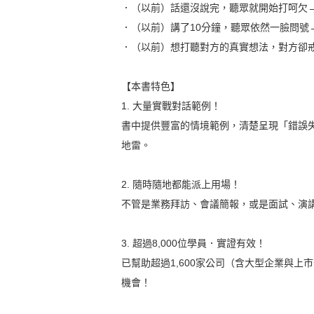
．（以前）話還沒說完，聽眾就開始打呵欠
．（以前）講了10分鐘，聽眾依然一臉問號
．（以前）想打聽對方的真實想法，對方卻
【本書特色】
1. 大量實戰對話範例！
書中提供豐富的情境範例，清楚呈現「錯誤
地雷。
2. 隨時隨地都能派上用場！
不管是業務拜訪、會議簡報，或是面試、演
3. 超過8,000位學員．實證有效！
已幫助超過1,600家公司（含大型企業與上
機會！