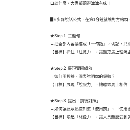
口談什麼，大家都聽得津津有味！
▊6步驟說話公式，在第1分鐘就讓對方點頭
★Step１ 主題句
→把全部內容濃縮成「一句話」，切記，只
【目標】抓住「注意力」，讓聽眾馬上理解
★Step２ 展現實際績效
→如何用數據、圖表說明你的優勢？
【目標】展現「說服力」，讓聽眾馬上相信
★Step３ 提出「前後對照」
→如何讓聽眾迅速知道「使用前」、「使用
【目標】喚起「想像力」，讓人具體感受到