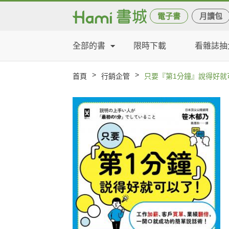
電子書
月讀包
全部的書
限時下載
看雜誌抽
>
>
首頁
行銷企管
只要『第1分鐘』說得好