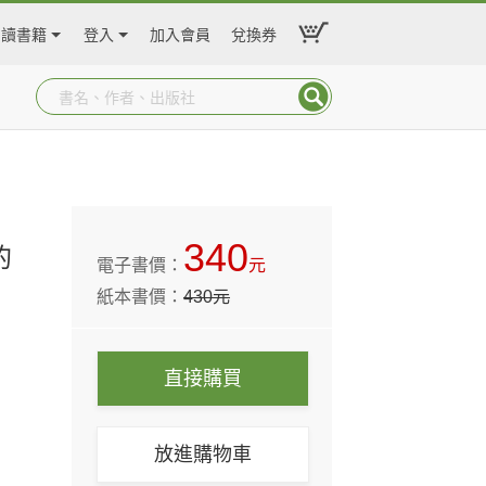
閱讀書籍
登入
加入會員
兌換券
340
的
電子書價：
元
紙本書價：
430
元
直接購買
放進購物車