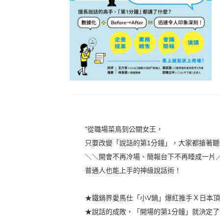
"從職場菜鳥到公關女王，
只要改變「說話的第1分鐘」，大家都搶著
＼＼開會不再冷場、簡報台下不再睡成一片
普通人也能上手的神級說話術！
★鐵鍋界愛馬仕「小V鍋」爆紅推手Ｘ日本
★說話的成敗，「開場的第1分鐘」就決定了