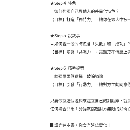
★Step４ 特色
→如何強調自己與他人的差異化特色？
【目標】打造「獨特力」，讓你在眾人中被
★Step５ 說故事
→如何說一段同時包含「失敗」和「成功」
【目標】喚醒「共鳴力」，讓聽眾在情感上
★Step６ 精準提案
→給聽眾兩個選擇，破除猶豫！
【目標】引發「行動力」，讓對方主動同意
只要依據這個邏輯來建立自己的對話庫，就
任何場合只用１分鐘就挑起對方無限的好奇
▊讀完這本書，你會有這些變化！