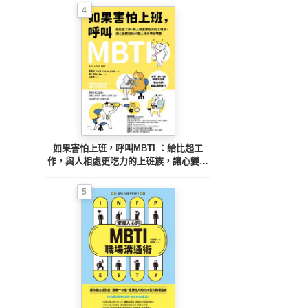
4
如果害怕上班，呼叫MBTI ：給比起工
作，與人相處更吃力的上班族，讓心變輕
鬆的16型人格共事說明書
5