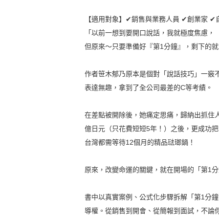
【適用對象】✔銷售與業務人員 ✔創業家 ✔
「以前一想到要開口說話，我就極度焦慮，
但原來～只要準備好『第1分鐘』，剩下的
作者笹木郁乃原本是個對「說話技巧」一竅
表達無趣，拿到了全公司最差的C等考績。
在差點被開除後，她痛定思痛，歸納出抓住人
億日元（只花費短短5年！）之後，更成功把日
台灣都需等待12個月的精品琺瑯鍋！
原來，改變命運的關鍵，就在開場的「第1
書中以真實案例、公式化步驟拆解「第1分
導權。從銷售到開會、從簡報到面試，不論