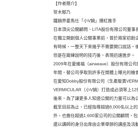
【作者簡介】
笹木郁乃
鐵鍋界愛馬仕「小V鍋」爆紅推手
日本頂尖公關顧問、LITA股份有限公司董事
在獨立開創個人公關事業前，曾於兩家初創
有時候，一整天下來幾乎不需要開口說話。
但是在磨練說明的技巧後，表現迅速進步。
2009年在愛維福（airweave）股份有
年間，替公司爭取到許多在媒體上曝光的機
在愛知Dobby股份有限公司（生產販賣VER
VERMICULAR（小V鍋）打造成必須等
後來，為了讓更多人知道公關的力量可以為
截至目前為止，已經指導超過8,000名以
外，也擔任超過1,600家公司的公關顧問
還以講師的身分出席由企業舉辦的講座及活