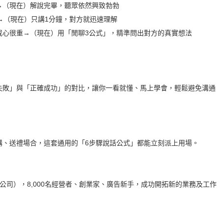
→（現在）解說完畢，聽眾依然興致勃勃
→（現在）只講1分鐘，對方就迅速理解
戒心很重→（現在）用「閒聊3公式」，精準問出對方的真實想法
失敗」與「正確成功」的對比，讓你一看就懂、馬上學會，輕鬆避免溝通
講、送禮場合，這套通用的「6步驟說話公式」都能立刻派上用場。
市公司），8,000名經營者、創業家、廣告新手，成功開拓新的業務及工作