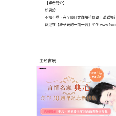
【譯者簡介】
賴惠鈴
不知不覺，在全職日文翻譯這條路上踽踽獨
歡迎來【緋華璃的一期一會】坐坐 www.facebook.c
主題書展