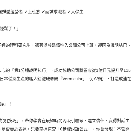
自媒體經營者 ✔上班族 ✔面試求職者 ✔大學生
就輕鬆了！」
不通的理科研究生，憑著滿腔熱情進入公關公司上班，卻因為說話結巴、
心的「第1分鐘說明技巧」，成功協助公司將營收從1億日元提升至115
本偏鄉生產的職人鑄鐵琺瑯鍋「Vermicular」（小V鍋），打造成連在
分鐘」！
鐘說明技巧」，帶你學會在最短時間內吸引聽眾、建立信任、贏得對話主
你是否善於表達，只要掌握這套「6步驟說話公式」，你會發現：不管開