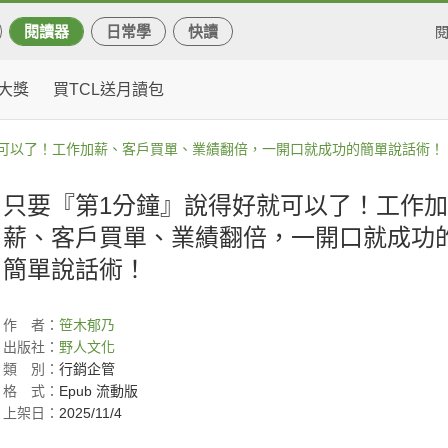
閱讀器
日常學
快讀
大獎
買TCL送月讀包
就可以了！工作加薪、客戶買單、業績翻倍，一開口就成功的簡單說話術！
只要『第1分鐘』說得好就可以了！工作加
薪、客戶買單、業績翻倍，一開口就成功
簡單說話術！
作
者：
笹木郁乃
出版社：
野人文化
類
別：
行銷企管
格
式：
Epub 流動版
上架日：
2025/11/4