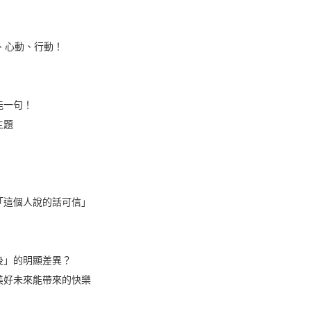
、心動、行動！
能一句！
主題
「這個人說的話可信」
後」的明顯差異？
美好未來能帶來的快樂