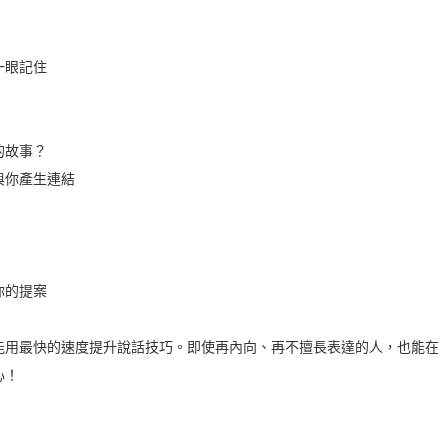
一眼記住
的故事？
與你產生連結
你的提案
能用最快的速度提升說話技巧。即使再內向、再不擅長表達的人，也能在
心！