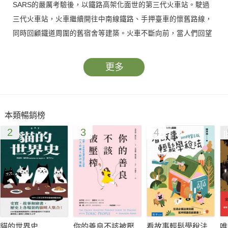
SARS的嚴厲考驗後，以鐵路高架化面世的第三代火車站。駛過
三代火車站，火車繼續開往中南線鐵路、手押臺車的懷舊路線，
同時回顧鐵道周圍的舊宿舍等建築。火車不斷向前，當人們回望
臺中火車站，將會看見何種身影與記憶？百年臺中火車站的追尋
之旅，邀你同行。
更多
本類暢銷榜
2
3
4
貓的世界史
你的善良不該被壓
看故事輕鬆學稅法
唯