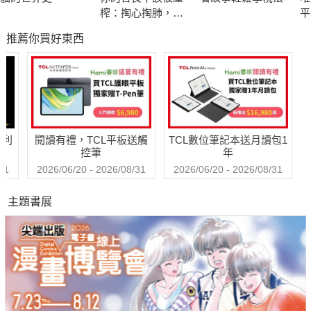
榨：掏心掏肺，只
平
會換來他們的狼心
屬
推薦你買好東西
狗肺，高敏人必備
人際清理術
哈利
閱讀有禮，TCL平板送觸
TCL數位筆記本送月讀包1
控筆
年
31
2026/06/20 - 2026/08/31
2026/06/20 - 2026/08/31
主題書展