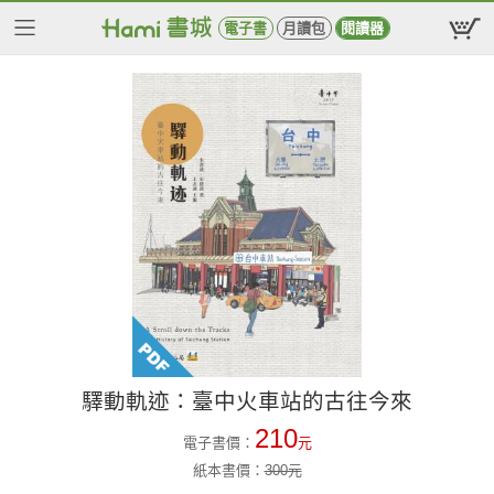
電子書
月讀包
閱讀器
驛動軌迹：臺中火車站的古往今來
210
電子書價：
元
紙本書價：
300
元