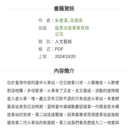
書籍資訊
作
者：
朱書漢
,
宋德熹
出版
遠景出版事業有限
社：
公司
類
別：
人文藝術
格
式：
PDF
上架
2024/10/20
日：
內容簡介
位於臺灣中部的臺中火車站，日日旅客川流，人聲雜沓。人群裡
對話喧騰，步伐緊湊，火車來了又走，去又復返，流動的是時間
是人是火車，唯一矗立百年沉默不語的只有這座火車站。本書開
篇首站來到日治時期，當時臺中滿城歡慶迎接第一代簡易型木構
造車站的到來。第二站抵達戰後，因乘載需求而增建車站設施蛻
變為第二代火車站的新面貌。第三站我們看見歷經九二一地震與