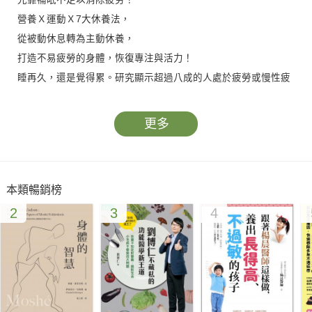
營養Ｘ運動Ｘ7大休養法，
從被動休息轉為主動休養，
打造不易疲勞的身體，恢復專注與活力！
睡再久，還是覺得累。研究顯示超過八成的人處於疲勞或慢性疲
勞狀態。
疲勞是身體發出的警訊，長期疲勞不僅降低專注力，更可能引發
更多
慢性病。
休養不等於休息，擅用7大休養法，讓專注力、身心靈都回到最
佳狀態。
本類暢銷榜
2
3
4
7大休養法
休息、運動、營養、親近、娛樂、創造想像、轉換
簡單可行，隨時都能實踐，從身體到心理，全方位消除疲勞。
休息
讓身體暫停活動，補充能量。