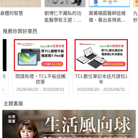
如：躺在沙發上放鬆
身體的智慧
劉博仁不藏私的功
跟著楊晨醫師這樣
九
能醫學新王道：吃
做，養出長得高、
秒
運動
藥不如吃對營養、
不過敏的孩子
物
推薦你買好東西
過對生活 小毛病不
驚
輕微運動清楚身體老廢物質，促進淋巴循環，減輕疲勞。
會變成大問題
術
如：健走、做瑜伽。
因
不
營養
避免飲食過量，調整生理時鐘，調節自律神經。
哈利
閱讀有禮，TCL平板送觸
TCL數位筆記本送月讀包1
如：減少飲食份量、攝取對腸胃溫和的餐點
控筆
年
31
2026/06/20 - 2026/08/31
2026/06/20 - 2026/08/31
親近
主題書展
接觸與人交流或動物陪伴獲得安定感。
如：接觸大自然、跟朋友聊天。
娛樂
追求自己的興趣與啫好，轉換心情。