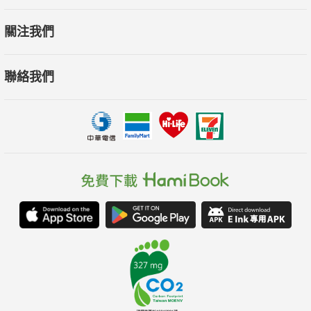
．假日睡到自然醒，然後繼續躺在床上無所事事
關注我們
．休息會有罪惡感
．最近容易因為小事而煩躁不已
聯絡我們
．眼睛疲勞、肩頸僵硬
．要是沒喝營養補充飲品或咖啡，就提不起勁工作
……等，你是否也有這些狀況？立刻翻閱本書找對策！
本書特色
•休息≠休養：破解「睡再多還是累」的迷思，揭開慢性疲勞的真
正原因。
•七大休養法：結合醫學與心理學，提供簡單可行的日常修復工
具。
•改善疲勞的最佳處方箋：貼近生活，幫助你找回專注力、活力，