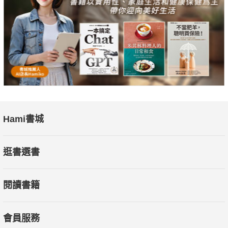
如：看電影、聽音樂、閱讀書籍。
創造想像
讓自己專注在自己喜愛的事物，減輕疲勞。
如：畫畫、手作DIY、冥想。
轉換
改變周遭環境或角色，重整心情。
Hami書城
如：安排旅行、改變房間佈置。
主動選擇不同休養法，才能真正修復身心、避免越休息越累。
逛書選書
檢視你的疲勞程度
閱讀書籍
．無論睡得再多，卻還是很想睡
．身體非常疲累，但想睡時卻睡不著
會員服務
．從早上起床的那瞬間就已經開始疲累