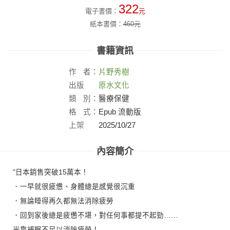
322
電子書價：
元
紙本書價：
460
元
書籍資訊
作
者：
片野秀樹
出版
原水文化
社：
類
別：
醫療保健
格
式：
Epub 流動版
上架
2025/10/27
日：
內容簡介
"日本銷售突破15萬本！
．一早就很疲憊、身體總是感覺很沉重
．無論睡得再久都無法消除疲勞
．回到家後總是疲憊不堪，對任何事都提不起勁……
光靠補眠不足以消除疲勞！