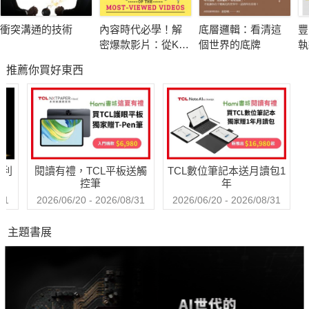
►一個習慣，超過1,000天，療癒了憂鬱
衝突溝通的技術
內容時代必學！解
底層邏輯：看清這
豐
韓國喜劇演員、自我成長暢銷作家高明煥，
密爆款影片：從K-
個世界的底牌
執
曾因意外重創人生，讓他深陷憂鬱，變得頹廢。
POP到好萊塢，深
題
推薦你買好東西
度挖掘讓人移不開
直到重讀卡夫卡的《變形記》，獲得啟發，
眼的「趣味公式」
他開始在YouTube上進行晨讀直播，每天10分鐘自我激勵，
持續超過1,000天，奇蹟般將焦慮轉化為期待，走出人生低谷。
如今，他經營4間餐廳，YouTube累積超過百萬點閱，
哈利
閱讀有禮，TCL平板送觸
TCL數位筆記本送月讀包1
新書出版後，更受邀至三星、現代等數十家企業與學校演講，
控筆
年
成為韓國最受矚目的激勵講師。
31
2026/06/20 - 2026/08/31
2026/06/20 - 2026/08/31
主題書展
►讓「書」成為人生最強的解憂處方
高明煥能重振出發，靠的不是片刻的安慰，
而是一本本經典名著的啟發。
他發現，每一部經典都能對應人生的不同課題：
孤獨、愛情、痛苦、命運、自由……