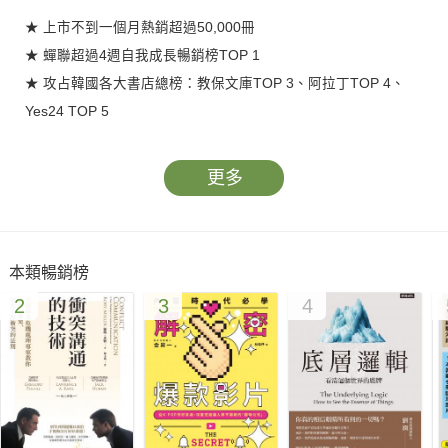
★ 上市不到一個月熱銷超過50,000冊
★ 蟬聯超過4週自我成長暢銷榜TOP 1
★ 攻占韓國各大書店總榜：教保文庫TOP 3、阿拉丁TOP 4、
Yes24 TOP 5
★ 獲邀三星、現代企業演講
更多
當工作和生活遇到問題時，你是不是也常這樣做——
．先問AI，想快速找到解答
．詢問親友，卻只得到模稜兩可的安慰
本類暢銷榜
．滑社群，看網紅影片，內心卻依舊空虛
2
3
4
．讀懶人包，卻發現根本無法真正幫上忙
然而，人生大部分的問題，
都能在書中，找到更深刻、更有
力的答案。