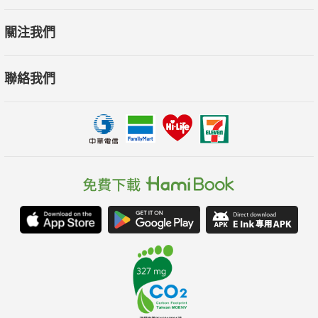
．不追求「看完一本書」，關鍵往往只要一句話，甚至一個片段
關注我們
．經典不是艱澀的象牙塔，而是最實用的人生使用說明書
．寫下筆記、朗讀或分享，更能學以致用
聯絡我們
本書還有更多作者親身走過的轉折故事，
更匯集超過60本跨時代的經典智慧。
當你感到困惑或低潮時，
翻開書頁，答案就會在字裡行間浮現，
比任何安慰或搜尋更能陪你走出人生低谷！"