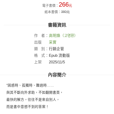
266
電子書價：
元
紙本書價：
380
元
書籍資訊
作
者：
高明煥（고명환）
出版
采實
社：
類
別：
行銷企管
格
式：
Epub 流動版
上架
2025/11/5
日：
內容簡介
"困惑時、孤獨時、難過時……
與其不斷向外求助，不如翻開書頁，
最快的解方，往往不是來自別人，
而是書中意想不到的答案！