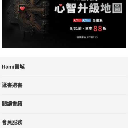
．歌德的《少年維特的煩惱》讓他理解愛與孤獨的痛苦，也正視
憂鬱的深淵
．卡謬的《異鄉人》提醒他，即使世界荒謬，依然可以選擇自由
地活著
．聖修伯里的《小王子》，讓他意識到長大後失去的純真
．榮格的《紅書》，帶領他凝視內在的黑暗，並學會自我對話
．尼采的文字，讓他學會直面痛苦，甚至勇敢擁抱命運
Hami書城
►這樣讀，找到只有從書中能得到的答案
逛書選書
為了讓更多人也能透過
閱讀找到解憂之道，
閱讀書籍
高明煥在書中無私公開了自己的祕訣——
．不是要拚快、拚量，每天只要10分鐘，更能養成閱讀習慣
會員服務
．帶著問題去讀，閱讀才更有意義和動力