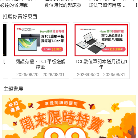
必達的省時戰
數位時代的起床號
暖法官如何用慈
【
悲、尊重與理解扭
興
推薦你買好東西
轉人生
裁
哈利
閱讀有禮，TCL平板送觸
TCL數位筆記本送月讀包1
控筆
年
31
2026/06/20 - 2026/08/31
2026/06/20 - 2026/08/31
主題書展