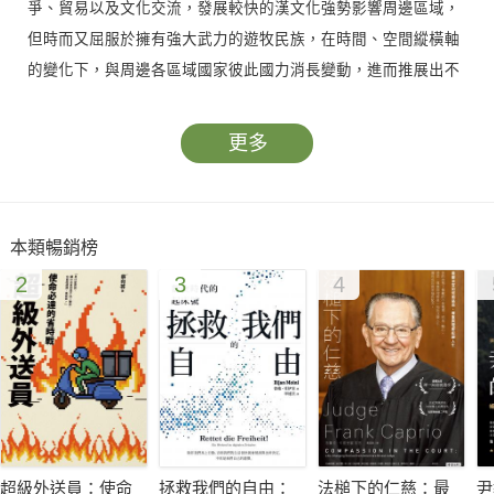
爭、貿易以及文化交流，發展較快的漢文化強勢影響周邊區域，
但時而又屈服於擁有強大武力的遊牧民族，在時間、空間縱橫軸
的變化下，與周邊各區域國家彼此國力消長變動，進而推展出不
同的互動關係，形成特殊的架構與脈絡。"
更多
本類暢銷榜
2
3
4
超級外送員：使命
拯救我們的自由：
法槌下的仁慈：最
尹