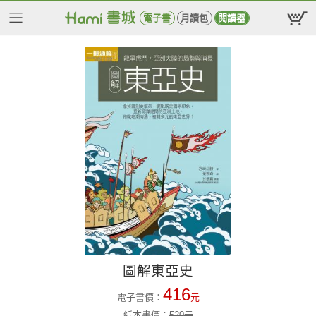
電子書
月讀包
閱讀器
圖解東亞史
416
電子書價：
元
紙本書價：
520
元