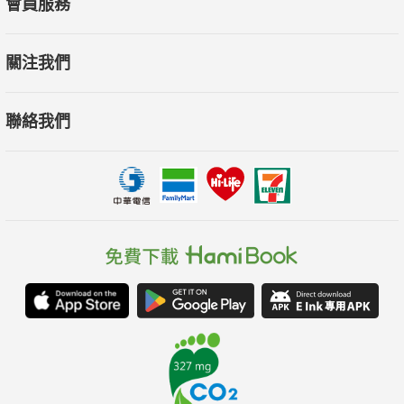
會員服務
模與威力。
關注我們
身兼魔術師與神經科學家的拉茲將暗示以魔術的娛樂性與嚴謹的
腦科學研究，透過獨特的雙重視角，呈現人類如何輕易地接受暗
聯絡我們
示並改變認知與行為。
????好評推薦
坦白說，「催眠」一直是我在心理學課堂上，最感困惑、甚至會
刻意跳過的主題。直到我讀了這本書才豁然開朗。
作者結合魔術表演的經驗與科學證據剖析催眠、暗示、安慰劑效
應。書中提供了大量的案例，例如，病人只要「相信」自己吃的
是特效藥，即使只是安慰劑也能產生療效；或是受試者只要被告
知正在享用高熱量食物，身體竟會產生真實的飽足感。作者甚至
曾透過「暗示」，成功破解了連意識都無法控制的心理學史楚普
效應（Stroop effect）。這些案例似乎指向一個核心：比起客觀