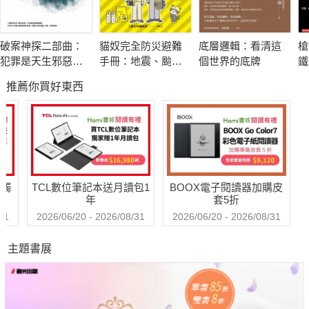
得主理查．菲利普斯．費曼曾記錄他在公開論壇接受了一連串繞
會場一圈的暗示後，決定反抗最後的指令。當他逕直走回座位
破案神探二部曲：
貓奴完全防災避難
底層邏輯：看清這
槍
時，卻開始感到身體不適，最終繞了會場一圈。可見只要在正確
犯罪是天生邪惡還
手冊：地震、颱
個世界的底牌
鐵
的時機與場合，即便是物理學大師也有可能落入暗示的引導，從
是後天塑造？ FBI探
風、洪水來襲時，
運
推薦你買好東西
員側寫連續殺人魔
跟你的貓咪一起活
念
而內化想法並影響行為。
下去！
當人受到暗示，會聽從任何要求嗎？
20世紀的米爾格倫實驗，要求受試者對犯錯的學生施予電擊，而
當電擊已經達到危險等級，多數受試者仍然順從指示，不顧他人
送觸
TCL數位筆記本送月讀包1
BOOX電子閱讀器加購皮
痛苦地按下電擊按鈕，證明了比想像中更多的人在面對權威時，
年
套5折
皆乖順地對他人施以殘暴的行為。實驗過程中隱瞞受試者的行為
31
2026/06/20 - 2026/08/31
2026/06/20 - 2026/08/31
引來非議，但也正是受試者深刻相信了身穿白袍、看起來相當專
主題書展
業的米爾格倫，實驗才得以完成。
只靠「心理作用」就能改善症狀、調整生理機能？
1927年，布魯諾．布洛赫將病患感染疣的手放入一個其實毫無療