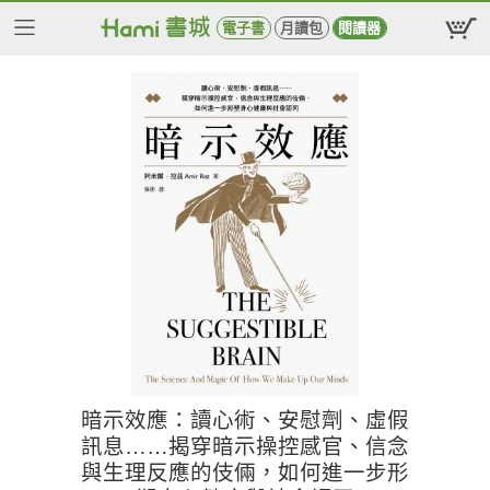
電子書
月讀包
閱讀器
暗示效應：讀心術、安慰劑、虛假
訊息……揭穿暗示操控感官、信念
與生理反應的伎倆，如何進一步形