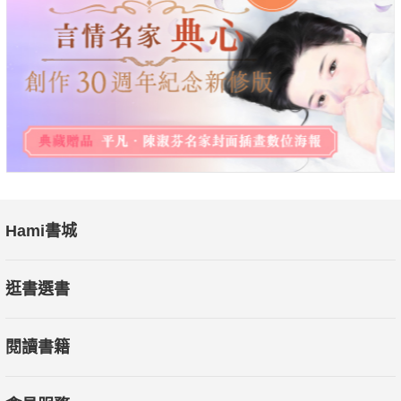
效的「電動機器」中，接著用無毒染料塗抹患者的疣，並告訴他
們在顏色消失前不要觸摸患部。三個月後，在可追蹤的179名患
者中，78.5%的人手上的疣完全消失。除了疣，阿米爾．拉茲也
提出了濕疹、ADHD、妥瑞氏症等病症實際案例，說明只要正向
暗示患者，讓患者「相信」自己正在痊癒，症狀就有可能消弭。
捏造記憶、植入信念，暗示也能夠帶風向
暗示造成的影響不只存於科學與醫療，在日常生活中，暗示也能
夠藉由誘導式民調、對證人的偵查訊問與假新聞決定大眾輿論與
Hami書城
認知，並形塑社會群體價值觀。假新聞已充斥在我們的生活，從
報章雜誌到網路媒體，聳動的標題在閱聽人心中植入虛假信念，
逛書選書
藉以操弄政治與社會議題，2018年愛爾蘭的一項研究顯示，在
3000名受試者中，約半數「記得」研究人員提供的虛構醜聞，其
閱讀書籍
中更有三分之一的人能夠具體描述醜聞細節。而在深偽技術興起
後，低成本卻逼真的造假影片與圖像流竄在社群平臺上，人們愈
來愈難以分辨真假，更加助長暗示以假新聞的形式影響社會的規