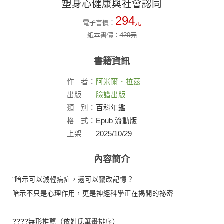
塑身心健康與社會認同
294
電子書價：
元
紙本書價：
420
元
書籍資訊
作
者：
阿米爾．拉茲
出版
臉譜出版
社：
類
別：
百科年鑑
格
式：
Epub 流動版
上架
2025/10/29
日：
內容簡介
"暗示可以減輕病症，還可以竄改記憶？
暗示不只是心理作用，更是神經科學正在揭開的祕密
????無形推薦（依姓氏筆畫排序）