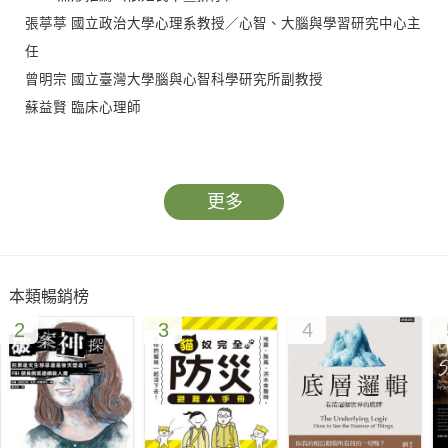
張葶葶 國立政治大學心理系教授／心智、大腦與學習研究中心主
任
曾明宗 國立臺灣大學腦與心智科學研究所副教授
蘇益賢 臨床心理師
「暗示」是一種具有影響力的溝通方式，會在你心中悄悄種下一
顆信念的種子，等到破土而出時，它將長成你深信不疑的「真
更多
實」。與此同時，「暗示」也具有生理學的基礎。本書作者阿米
爾．拉茲是擁有豐富表演經歷的魔術師，同時是一名頂尖神經科
學家，他透過妥瑞氏症、乳糖不耐症、哮喘等各種疾病的病例研
本類暢銷榜
究與實驗，描繪出魔術與科學的共通之處，說明暗示如何深入大
2
3
4
腦、操縱行為，甚至影響身體機能，為醫學帶來新的可能性。
你容易被暗示影響嗎？——可暗示性
一個人遵從暗示影響行為的程度高低，稱作「可暗示性」。每個
人皆帶有可暗示性，只是程度因人而異。1965年諾貝爾物理學獎