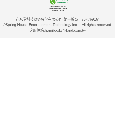
事實，我們內心的「信念」具有強大的力量，足以改變生理、影
響行為。然而我們內心的信念卻比自己想像的更容易被暗示！
春水堂科技娛樂股份有限公司(統一編號：70476915)
這是一本能顛覆你對於心智與大腦既有認知的書，誠心推薦！
©Spring House Entertainment Technology Inc. – All rights reserved.
客服信箱:hamibook@kland.com.tw
——張葶葶 國立政治大學心理系教授／心智、大腦與學習研究中
心主任
儘管我們常聽到「真相只有一個」，但這一個真相本身，是否真
的如我們所想的那樣堅實、堅不可摧？還是說，其實我們信以為
真的真相，本身就是脆弱的？在看完這本書之後，讀者或許會用
另一種更謹慎的方式來思考「真相」這個詞。
那些我們所「以為的」背後，很能在不知不覺中被「暗示」給形
塑著。就像其他工具一樣，「暗示」這項工具可以帶來力量，也
可以帶來破壞。而身處其中的我們，若能對相關概念有所掌握，
就更有機會在「對的場合」擁抱暗示，讓蛻變的自己現身；在其
他時刻，我們也能知道如何不被暗示操縱，而能在日益複雜的世