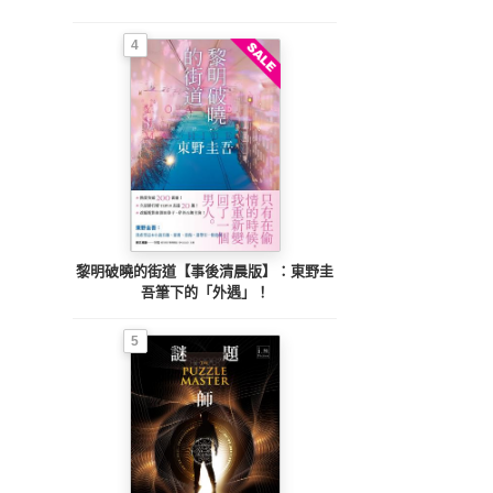
4
黎明破曉的街道【事後清晨版】：東野圭
吾筆下的「外遇」！
5