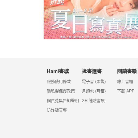
Hami書城
逛書選書
閱讀書籍
服務使用條款
電子書 (零售)
線上書櫃
隱私權保護政策
月讀包 (月租)
下載 APP
個資蒐集告知聲明
XR 體驗書展
防詐騙宣導