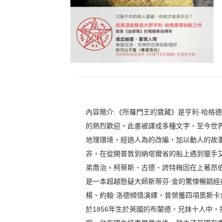
內容簡介:《所羅門王的寶藏》是亨利·哈格
的熱烈歡迎。此書被譯成多種文字，至今世
地理環境，經過人為的改編，加以動人的故事
非，在從開普敦到納塔爾省的船上遇到獵手
弟喬治。柯蒂斯、古德、誇特梅因在上著昂
是一本超越懸疑大師斯蒂芬·金的驚悚暢銷經
楊、約翰·洛德傾情演繹，曾榮獲四項奧斯卡
於1856年生於英國的布蘭德，兄妹十人中