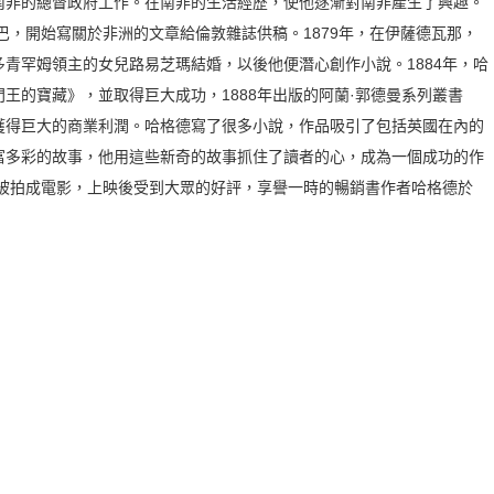
南非的總督政府工作。在南非的生活經歷，使他逐漸對南非產生了興趣。
斯巴，開始寫關於非洲的文章給倫敦雜誌供稿。1879年，在伊薩德瓦那，
青罕姆領主的女兒路易芝瑪結婚，以後他便潛心創作小說。1884年，哈
王的寶藏》，並取得巨大成功，1888年出版的阿蘭·郭德曼系列叢書
獲得巨大的商業利潤。哈格德寫了很多小說，作品吸引了包括英國在內的
富多彩的故事，他用這些新奇的故事抓住了讀者的心，成為一個成功的作
年被拍成電影，上映後受到大眾的好評，享譽一時的暢銷書作者哈格德於