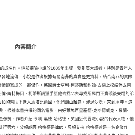
內容簡介
德的成名作。這部探險小說於1885年出版，受到廣大讀者，特別是青年人
界各地流傳。小說是作者根據有關南非的真實歷史資料，結合南非的實際
情節寫成的一部傑作。英國爵士亨利·柯蒂斯和約翰·古德上校結伴去南
艾倫·誇特梅因，柯蒂斯請獵手幫他去找北去尋找所羅門王寶礦後失蹤的弟
伯帕的幫助下進入馬塔比爾國。他們翻山越嶺，涉過沙漠，來到庫坤。這
典，根據本書拍攝的同名電影，由好萊塢巨星塞德·克哈德威克、羅蘭·
金像獎。作者介紹:亨利·裏德·哈格德，英國近代冒險小說的代表人物，他
，排行第六。父親威廉·哈格德是律師，母親艾拉·哈格德曾是一名企業作