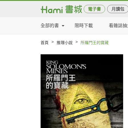
電子書
月讀包
全部的書
限時下載
看雜誌抽
>
>
首頁
推理小說
所羅門王的寶藏