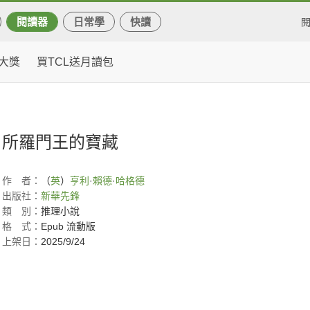
閱讀器
日常學
快讀
大獎
買TCL送月讀包
所羅門王的寶藏
作
者：
（
英
）
亨利
·
賴德
·
哈格德
出版社：
新華先鋒
類
別：
推理小說
格
式：
Epub 流動版
上架日：
2025/9/24