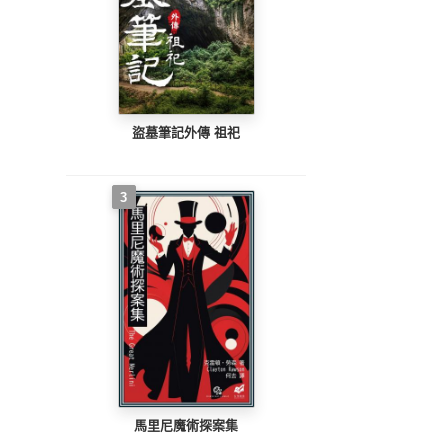
盜墓筆記外傳 祖祀
3
馬里尼魔術探案集