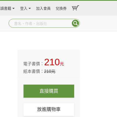
閱讀書籍
登入
加入會員
兌換券
210
電子書價：
元
紙本書價：
210
元
直接購買
放進購物車