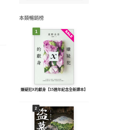
本類暢銷榜
1
嫌疑犯X的獻身【15週年紀念全新譯本】
2