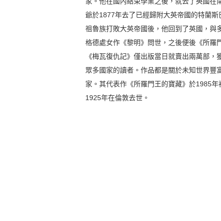
家。他在國內結束學業之後，就去了英國在
爺於1877年去了已經歸附大英帝國的特蘭
祖魯族打敗大英帝國後，他回到了英國，與多
格德處女作《黎明》問世，之後便後《所羅門
《梅瓦復仇記》僅出版當日就賣出兩萬部，
眾多國家的讀者。作品都是關於未知世界豐
家。其代表作《所羅門王的寶藏》於1985
1925年在倫敦去世。