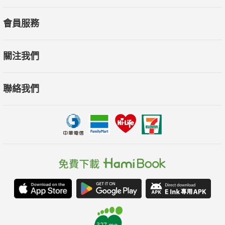
智慧交通時，若基礎架構被中國掌控，資料安全將蕩然無存。在
物聯網無所不在的時代，臺灣如何防止中國藉裝置滲透，將便利
會員服務
化為全面監控？
●關鍵基礎設施
關注我們
電網、交通、金融是社會運作的命脈。中國對臺灣的威脅已不僅
是軍事武力，更包括駭入基礎設施，製造社會動盪。資訊科技革
聯絡我們
命後，基礎設施安全等於國家安全，一旦失守，整個社會將全面
停擺。臺灣如何確保關鍵設施不被中國掌控，避免瞬間癱瘓？
●社群媒體
社群平臺是資訊戰的主戰場，中國藉由假訊息與演算法操作，持
續在輿論場域製造分裂。當信任崩潰，民主正當性隨之動搖。臺
灣如何守住社會信任與民主討論空間？
●網路購物
當電商資料庫外洩，與中國有關的詐騙集團即可進行精準詐騙，
甚至結合跨境資料操控，影響的不只是財產安全，更關乎國家資
安。當中國可能藉由電商資料滲透社會，臺灣如何確保消費數據