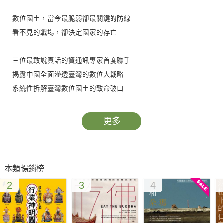
數位國土，當今最脆弱卻最關鍵的防線
看不見的戰場，卻決定國家的存亡
三位最敢說真話的資通訊專家首度聯手
揭露中國全面滲透臺灣的數位大戰略
系統性拆解臺灣數位國土的致命破口
八大領域環環相扣，決定我們能否守住珍貴的自由與民主
更多
國家的疆界早已超越領陸、領海與領空，而是延伸到看不見的
「數位國土」。臺灣正處在美中對峙的最前線，又掌握全球九成
以上的先進晶片產能，戰略地位空前重要。隨著科技快速演進，
本類暢銷榜
傳統的國際秩序逐漸鬆動，中國開始藉由數位技術發動跨境滲透
2
3
4
與攻勢。在這樣的情境下，我們每一次轉發訊息、追隨網路意見
領袖、甚至進行線上交易，已不只是個人行為，而是塑造集體認
知，牽動國家命運的新戰場。