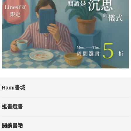
而一旦電子投票的公信力被操弄，民主根基也將動搖。當真實與
謊言被科技混淆，公共討論將被假訊息淹沒，最終導致信任崩
毀，自由與民主一併消逝。
全書共分八章，系統性解析臺灣護守「數位國土」所面臨的挑
戰：
●半導體
半導體是臺灣最重要的戰略資源，也是中國亟欲掌控的核心技
術。十年前，中國紫光集團企圖併購臺灣IC設計公司；近年，美
中科技戰更促使美國祭出晶片禁令。這些案例都顯示中國覬覦臺
灣晶片，一旦中國成功滲透臺灣半導體產業，不僅可能動搖全球
供應鏈，甚至會危及臺灣與盟國的國防安全。臺灣如何在全球半
Hami書城
導體競逐中，守住這道既是優勢又是破口的防線？
●物聯網
逛書選書
物聯網設備深植於臺灣日常，從家電、交通到醫療照護，帶來便
利也帶來風險。部分中國企業以低價裝置滲透市場，可能內建資
閱讀書籍
料回傳機制，讓中國能遠端存取並監視。當臺灣推動智慧城市、