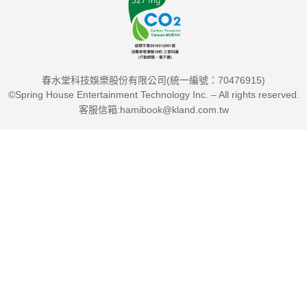
不被轉化為攻擊與監控的工具？
●數位身分證
數位身分證被視為提升行政效率的工具，但臺灣兩度推動eID都
因隱私與資安疑慮受阻。若制度缺乏透明監督，集中式資料庫將
春水堂科技娛樂股份有限公司(統一編號：70476915)
有重大風險。臺灣應否繼續推動？又該如何避免落入中國式監控
©Spring House Entertainment Technology Inc. – All rights reserved.
陷阱？
客服信箱:hamibook@kland.com.tw
●AI應用
AI為臺灣帶來創新契機，卻也被中國用作資訊戰的武器。深偽技
術提高假訊息的可信度，AI自動生成內容則擴大產量與傳播。臺
灣若無防範，將陷入資訊混亂的險境。臺灣如何防禦中國的AI攻
擊？
●電子投票
電子投票象徵民主數位化，但「既要可驗證，又要匿名」之間的
矛盾難以解決，且流程複雜、資源有限，舞弊與干擾風險高。作
者並警告，電子投票可能動搖臺灣社會好不容易建立起來的信任
基礎。既然民主建立在信任之上，臺灣該冒險推動電子投票，還