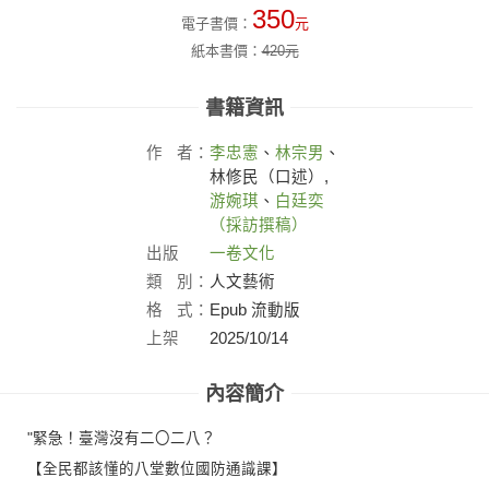
350
電子書價：
元
紙本書價：
420
元
書籍資訊
作
者：
李忠憲
、
林宗男
、
林修民（口述）,
游婉琪
、
白廷奕
（採訪撰稿）
出版
一卷文化
社：
類
別：
人文藝術
格
式：
Epub 流動版
上架
2025/10/14
日：
內容簡介
"緊急！臺灣沒有二〇二八？
【全民都該懂的八堂數位國防通識課】