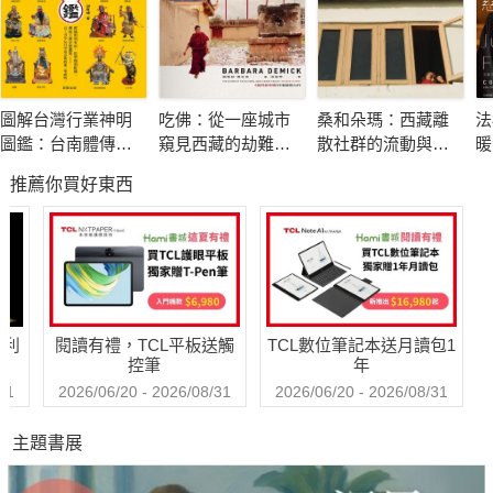
本書由李忠憲、林宗男、林修民三位長期關注數位防衛的資通訊
專家共同撰述，意在勾勒出這場無形戰爭的全貌。他們不僅是研
究者，更是行動者：三人皆曾參與二〇一五年「反紫光行動」，
阻止中資滲透臺灣IC設計產業，守住半導體這道國安防線。此次
圖解台灣行業神明
吃佛：從一座城市
桑和朵瑪：西藏離
法
三人首度聯手，結合專業研究與第一線經驗，透過八個環環相扣
圖鑑：台南體傳統
窺見西藏的劫難與
散社群的流動與社
暖
的章節，全面解析從半導體、物聯網、AI、數位身分證到電子投
工藝
求生
會韌性
悲
推薦你買好東西
轉
票，臺灣如何在數位國土上遭遇中國的系統性威脅。
若臺灣低估數位威脅，「臺灣沒有二〇二八」將可能成真。這不
是危言聳聽，而是美國智庫早已提出的警告：中國資訊戰有可能
使臺灣在二〇二八年因社會極化、公眾信任的崩潰，以及對選舉
公正性的普遍質疑，面臨無法正常進行選舉的局面。而這樣的危
哈利
閱讀有禮，TCL平板送觸
TCL數位筆記本送月讀包1
機，其實正從個人日常生活到國家體系逐步浮現。
控筆
年
在個人層面，個資外洩與詐騙事件不僅侵蝕財產、危害安全，還
31
2026/06/20 - 2026/08/31
2026/06/20 - 2026/08/31
可能被中國蒐集利用，轉化為精準監控與滲透的手段，同時削弱
主題書展
社會對數位環境的信任，讓中國更容易介入並操縱輿論。在國家
層面，若電網、交通、金融系統遭中國滲透，社會將瞬間癱瘓；