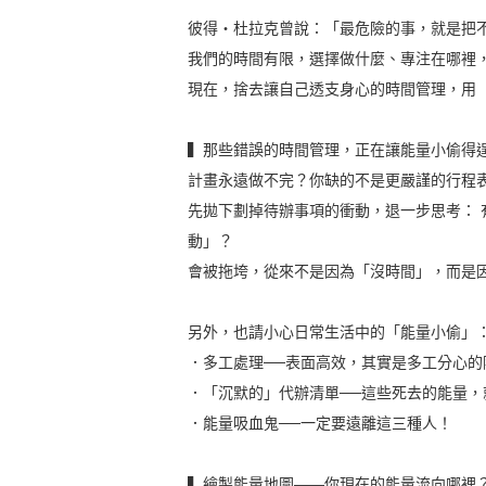
彼得・杜拉克曾說：「最危險的事，就是把
我們的時間有限，選擇做什麼、專注在哪裡
現在，捨去讓自己透支身心的時間管理，用
▍那些錯誤的時間管理，正在讓能量小偷得
計畫永遠做不完？你缺的不是更嚴謹的行程
先拋下劃掉待辦事項的衝動，退一步思考：
動」？
會被拖垮，從來不是因為「沒時間」，而是
另外，也請小心日常生活中的「能量小偷」
．多工處理──表面高效，其實是多工分心的
．「沉默的」代辦清單──這些死去的能量，
．能量吸血鬼──一定要遠離這三種人！
▍繪製能量地圖――你現在的能量流向哪裡