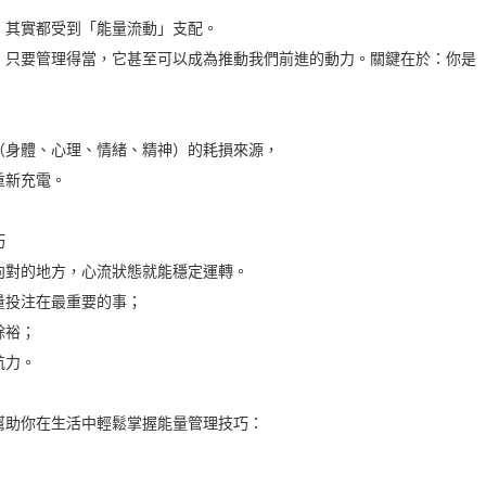
，其實都受到「能量流動」支配。
；只要管理得當，它甚至可以成為推動我們前進的動力。關鍵在於：你是
（身體、心理、情緒、精神）的耗損來源，
重新充電。
巧
向對的地方，心流狀態就能穩定運轉。
量投注在最重要的事；
餘裕；
航力。
幫助你在生活中輕鬆掌握能量管理技巧：