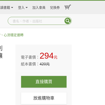
閱讀書籍
登入
加入會員
兌換券
常、心流穩定運轉
別
294
讓
電子書價：
元
紙本書價：
420
元
直接購買
放進購物車