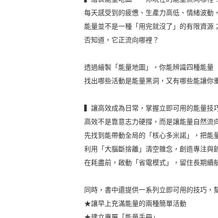
每天感受到的疲憊、生產力高低、情緒波動
能量並不是一種「用完就沒了」的有限資源
否知道，它正流向哪裡？
透過繪製「能量地圖」，你能辨識四種能量
找出哪些活動是能量黑洞，又有哪些能讓你
▍讓高效成為日常，掌握立即可用的能量技
高效不是靠意志力硬撐，而是讓能量自然流
先找到能帶動全局的「核心多米諾」，把能
利用「大腦斷捨離」清空雜念，創造專注與
在耗盡前，啟動「省電模式」，留住長期續
同時，書中還提供一系列立即可用的技巧，
★讓早上充滿能量的兩種簡單活動
★建立專屬「能量手冊」