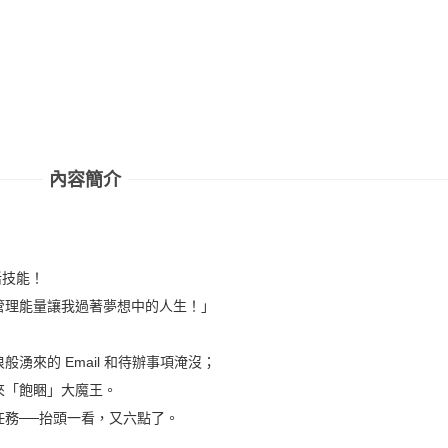
內容簡介
活技能！
管理能量讓我過著夢想中的人生！」
湧來的 Email 和待辦事項淹沒；
來「飽睏」大魔王。
任務──抬頭一看，又六點了。