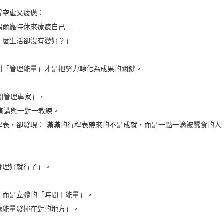
得空虛又疲憊：
偶爾靠特休來療癒自己……
什麼生活卻沒有變好？」
到「管理能量」才是把努力轉化為成果的關鍵。
間管理專家」，
演講與一對一教練。
程表，卻發現： 滿滿的行程表帶來的不是成就，而是一點一滴被蠶食的人
管理好就行了」。
，而是立體的「時間＋能量」。
讓能量發揮在對的地方」。