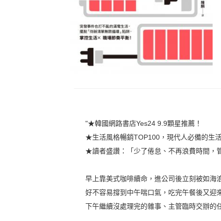
"★韓國網路書店Yes24 9.9顆星推薦！
★生活風格暢銷TOP100，現代人必備的生
★讀者盛讚：「少了倦怠、不再浪費時間，
早上靠美式咖啡續命，進公司後立刻被如海浪般
好不容易撐到中午喘口氣，吃完午餐後又迎
下午繼續沒處理完的雜事、主管臨時交辦的