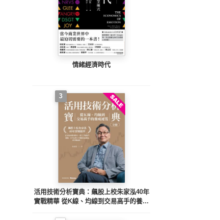
情緒經濟時代
3
活用技術分析寶典：飆股上校朱家泓40年
實戰精華 從K線、均線到交易高手的養成
祕笈