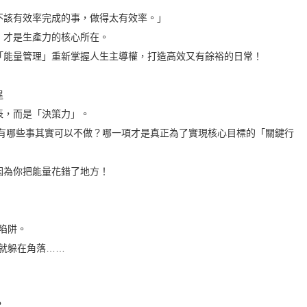
不該有效率完成的事，做得太有效率。」
，才是生產力的核心所在。
「能量管理」重新掌握人生主導權，打造高效又有餘裕的日常！
逞
表，而是「決策力」。
 有哪些事其實可以不做？哪一項才是真正為了實現核心目標的「關鍵行
因為你把能量花錯了地方！
：
陷阱。
就躲在角落……
？