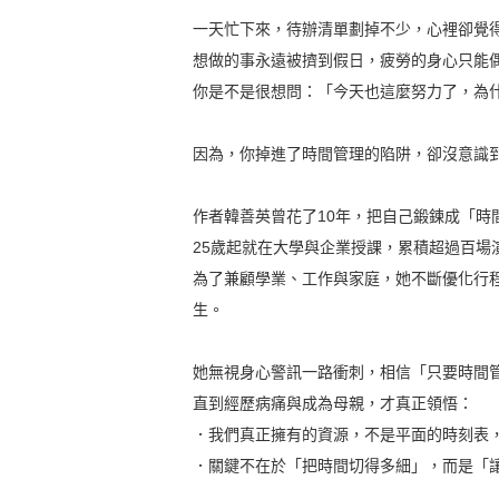
一天忙下來，待辦清單劃掉不少，心裡卻覺
想做的事永遠被擠到假日，疲勞的身心只能
你是不是很想問：「今天也這麼努力了，為
因為，你掉進了時間管理的陷阱，卻沒意識
作者韓善英曾花了10年，把自己鍛鍊成「時
25歲起就在大學與企業授課，累積超過百場
為了兼顧學業、工作與家庭，她不斷優化行
生。
她無視身心警訊一路衝刺，相信「只要時間
直到經歷病痛與成為母親，才真正領悟：
．我們真正擁有的資源，不是平面的時刻表
．關鍵不在於「把時間切得多細」，而是「