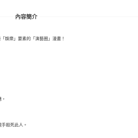
內容簡介
種「娛樂」要素的「演藝圈」漫畫！
穗，
親手殺死此人。