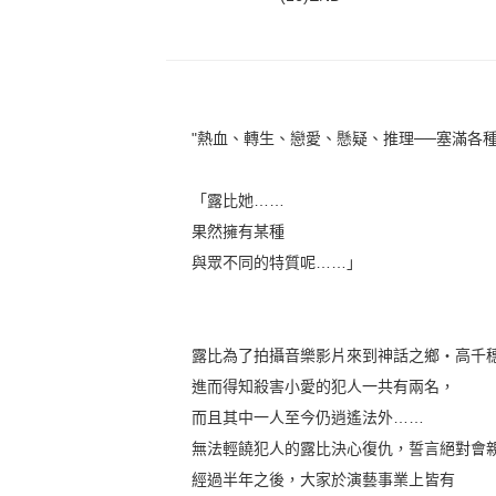
"熱血、轉生、戀愛、懸疑、推理──塞滿各
「露比她……
果然擁有某種
與眾不同的特質呢……」
露比為了拍攝音樂影片來到神話之鄉‧高千
進而得知殺害小愛的犯人一共有兩名，
而且其中一人至今仍逍遙法外……
無法輕饒犯人的露比決心復仇，誓言絕對會
經過半年之後，大家於演藝事業上皆有