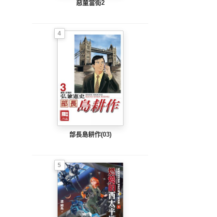
惡童當街2
4
部長島耕作(03)
5