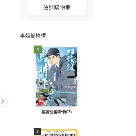
放進購物車
本類暢銷榜
1
相談役島耕作(03)
孩子】(12)
【我推的孩子】(11)
【我推的孩子】(10)
【我推
2