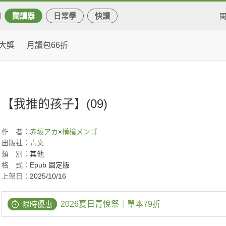
閱讀器
日常學
快讀
大獎
月讀包66折
【我推的孩子】(09)
作
者：
赤坂アカ
×
横槍メンゴ
出版社：
青文
類
別：
其他
格
式：
Epub 固定版
上架日：
2025/10/16
限時優惠
2026夏日青悅祭｜單本79折