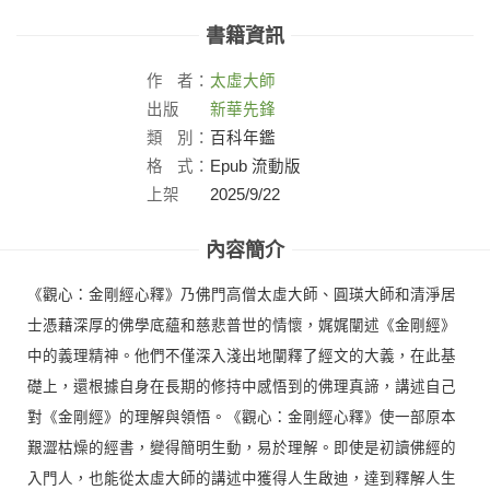
書籍資訊
作
者：
太虛大師
出版
新華先鋒
社：
類
別：
百科年鑑
格
式：
Epub 流動版
上架
2025/9/22
日：
內容簡介
《觀心：金剛經心釋》乃佛門高僧太虛大師、圓瑛大師和清淨居
士憑藉深厚的佛學底蘊和慈悲普世的情懷，娓娓闡述《金剛經》
中的義理精神。他們不僅深入淺出地闡釋了經文的大義，在此基
礎上，還根據自身在長期的修持中感悟到的佛理真諦，講述自己
對《金剛經》的理解與領悟。《觀心：金剛經心釋》使一部原本
艱澀枯燥的經書，變得簡明生動，易於理解。即使是初讀佛經的
入門人，也能從太虛大師的講述中獲得人生啟迪，達到釋解人生