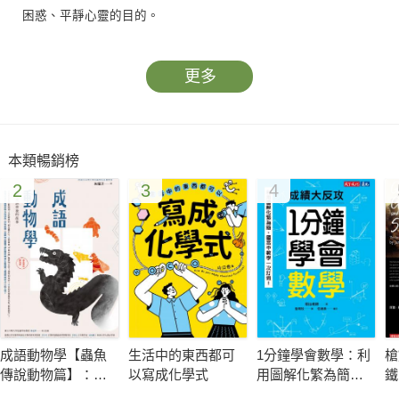
困惑、平靜心靈的目的。
更多
本類暢銷榜
2
3
4
成語動物學【蟲魚
生活中的東西都可
1分鐘學會數學：利
槍
傳說動物篇】：閱
以寫成化學式
用圖解化繁為簡，
鐵
讀成語背後的故事
國高中數學一次打
運