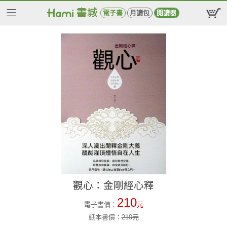
電子書
月讀包
閱讀器
觀心：金剛經心釋
210
電子書價：
元
紙本書價：
210
元