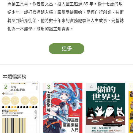
專業工具書。作者曾文昌，投入鐵工超過 35 年，從十七歲的叛
逆少年，誤打誤撞踏入鐵工廠當學徒開始，歷經自行創業、技術
轉型到培育徒弟，他將數十年來的實務經驗與人生故事，完整轉
化為一本能學、能用的鐵工知識書。
全書圖文並茂、條理清晰地整理出鐵工三大應用範疇：
更多
結構型鐵工：夾層骨架、樓梯系統、鐵皮屋結構等，著重於穩定
本類暢銷榜
與安全的施工要點。
2
3
4
機能型鐵工：窗框、鐵門、欄杆等日常工法，強調使用便利與耐
久性。
裝飾型鐵工：飾條貼板、隔屏到鐵花窗，展現鐵工細節與美學，
讓金屬成為空間設計亮點。