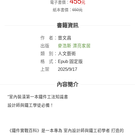
455
電子書價：
元
紙本書價：
650
元
書籍資訊
作
者：
曾文昌
出版
麥浩斯 漂亮家居
社：
類
別：
人文藝術
格
式：
Epub 固定版
上架
2025/9/17
日：
內容簡介
"室內裝潢第一本鐵件工法知識書
設計師與鐵工學徒必備！
《鐵件實戰百科》是一本專為 室內設計師與鐵工初學者 打造的