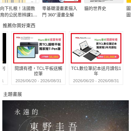
同時，本書也揭示了許多業界少見的細節——從材料分類、焊接
向下扎根！法國教
零基礎漫畫素描入
貓的世界史
圖
技法到監工要點；從如何判斷焊接品質、避免偷工減料，到如何
育的公民思辨課1－
門 360°漫畫全解
圖
與設計師、工班有效溝通，皆有實務案例與經驗補充。對設計師
「什麼是種族歧
工
推薦你買好東西
視？在日常生活中
而言，這是一本能幫助理解鐵件潛力與施工限制的重要參考書；
又如何被複
對初學者或學徒而言，則是一本接地氣、循序漸進的入門寶典。
製？」：追根究柢
本書三大特色
各種沒來由的成見
與誤解
哈利
閱讀有禮，TCL平板送觸
TCL數位筆記本送月讀包1
全方位鐵件知識統整
控筆
年
涵蓋黑鐵、不鏽鋼等材料分類，機具、工具、加工方式與塗裝技
31
2026/06/20 - 2026/08/31
2026/06/20 - 2026/08/31
法，建立完整鐵工基礎。
主題書展
分類實例應用解析
依照結構、機能、裝飾三大面向，逐項拆解常見設計與施工步
驟，強調操作性與參考價值。
職人經驗真誠分享
透過 18 則真心 Q&A，曾文昌毫不保留地分享鐵工日常、創業故