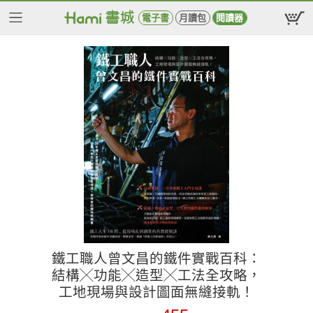
電子書
月讀包
閱讀器
鐵工職人曾文昌的鐵件實戰百科：
結構╳功能╳造型╳工法全攻略，
工地現場與設計圖面無縫接軌！