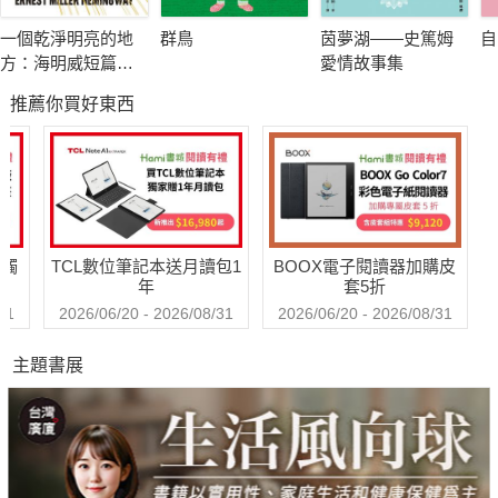
一個乾淨明亮的地
群鳥
茵夢湖——史篤姆
自
方：海明威短篇傑
愛情故事集
作選（修訂版）
推薦你買好東西
送觸
TCL數位筆記本送月讀包1
BOOX電子閱讀器加購皮
年
套5折
31
2026/06/20 - 2026/08/31
2026/06/20 - 2026/08/31
主題書展