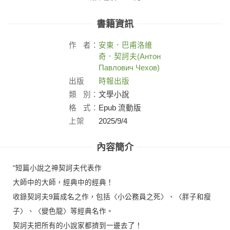
書籍資訊
作
者：
安東．巴甫洛維
奇．契訶夫(Антон
Павлович Чехов)
出版
時報出版
社：
類
別：
文學小說
格
式：
Epub 流動版
上架
2025/9/4
日：
內容簡介
"短篇小說之神契訶夫代表作
大師中的大師，經典中的經典！
收錄契訶夫9篇成名之作，包括〈小公務員之死〉、〈胖子和瘦
子〉、〈變色龍〉等經典名作。
契訶夫把所有的小說家都擠到一邊去了！