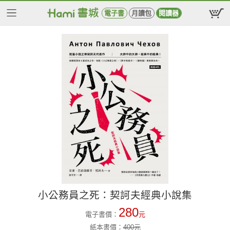
電子書
月讀包
閱讀器
小公務員之死：契訶夫經典小說集
280
電子書價：
元
紙本書價：
400
元