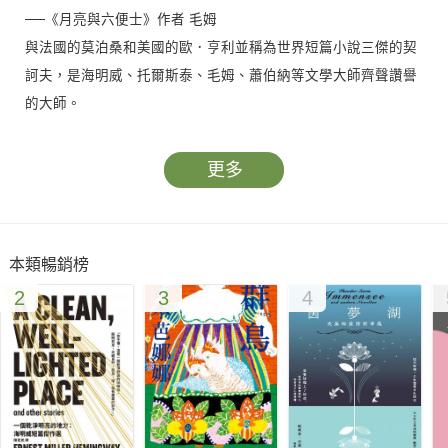
──《月亮與六便士》作者 毛姆
與法國的莫泊桑和美國的歐．亨利並稱為世界短篇小說三傑的契
訶夫，是海明威、托爾斯泰、毛姆、蕭伯納等文學大師齊聲讚譽
的大師。
他的作品致力於展現變化世事中的恆常人性，憂傷、孤獨、荒誕
和無奈，以及對命運起伏的無法掌控……其作品屢次獲獎，經久
更多
不衰，入選多國語文教材，並被譯成各種文字。
他擅長透過精彩絕倫的獨特故事，讓每個讀者瞬間照見自己和似
曾相識的他人，給艱辛人生帶來撫慰和療癒。本書收錄契訶夫公
本類暢銷榜
認的成名之作，包括具有社會批判意義的〈小公務員之死〉、
2
3
4
〈胖子和瘦子〉、〈變色龍〉，探討死亡的〈沒意思的故事〉、
〈古謝夫〉，以及對大自然命運表達憂慮的〈蘆笛〉等九篇佳
作。"