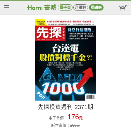
電子書
月讀包
閱讀器
先探投資週刊 2371期
176
電子書價：
元
紙本書價：
268
元