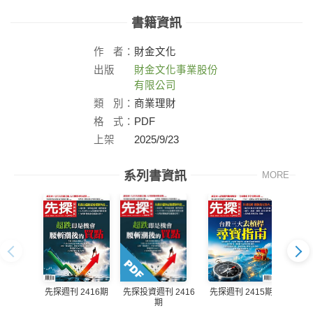
書籍資訊
作
者：
財金文化
出版
財金文化事業股份
社：
有限公司
類
別：
商業理財
格
式：
PDF
上架
2025/9/23
日：
系列書資訊
MORE
先探週刊 2416期
先探週刊 2415期
先探投資週刊 2416
先探投
期