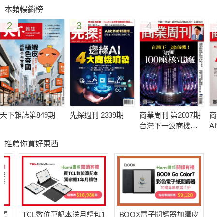
本類暢銷榜
2
3
4
天下雜誌第849期
先探週刊 2339期
商業周刊 第2007期
商
台灣下一波商機！
A
搶賺100座核電廠
推薦你買好東西
送觸
TCL數位筆記本送月讀包1
BOOX電子閱讀器加購皮