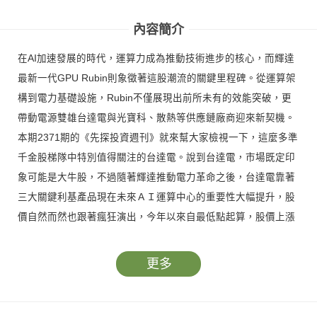
內容簡介
在AI加速發展的時代，運算力成為推動技術進步的核心，而輝達
最新一代GPU Rubin則象徵著這股潮流的關鍵里程碑。從運算架
構到電力基礎設施，Rubin不僅展現出前所未有的效能突破，更
帶動電源雙雄台達電與光寶科、散熱等供應鏈廠商迎來新契機。
本期2371期的《先探投資週刊》就來幫大家檢視一下，這麼多準
千金股梯隊中特別值得關注的台達電。說到台達電，市場既定印
象可能是大牛股，不過隨著輝達推動電力革命之後，台達電靠著
三大關鍵利基產品現在未來ＡＩ運算中心的重要性大幅提升，股
價自然而然也跟著瘋狂演出，今年以來自最低點起算，股價上漲
超過二倍多，按照機構法人的推估，下個目標價當然是往千金關
卡前進！
更多