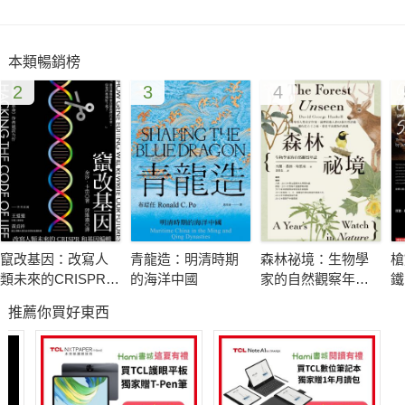
本類暢銷榜
2
3
4
竄改基因：改寫人
青龍造：明清時期
森林祕境：生物學
槍
類未來的CRISPR和
的海洋中國
家的自然觀察年誌
鐵
基因編輯
（自然寫作經典，
運
推薦你買好東西
長銷慶功版）
念