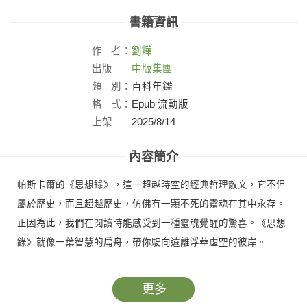
書籍資訊
作
者：
劉燁
出版
中版集團
社：
類
別：
百科年鑑
格
式：
Epub 流動版
上架
2025/8/14
日：
內容簡介
帕斯卡爾的《思想錄》，這一超越時空的經典哲理散文，它不但
屬於歷史，而且超越歷史，仿佛有一顆不死的靈魂在其中永存。
正因為此，我們在閱讀時能感受到一種靈魂覺醒的驚喜。《思想
錄》就像一葉智慧的扁舟，帶你駛向遠離浮華虛空的彼岸。
更多