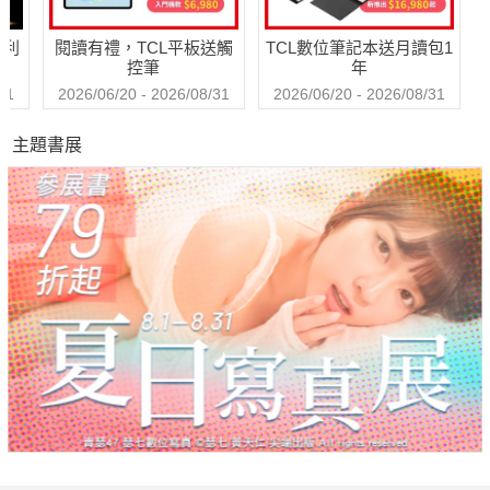
哈利
閱讀有禮，TCL平板送觸
TCL數位筆記本送月讀包1
控筆
年
31
2026/06/20 - 2026/08/31
2026/06/20 - 2026/08/31
主題書展