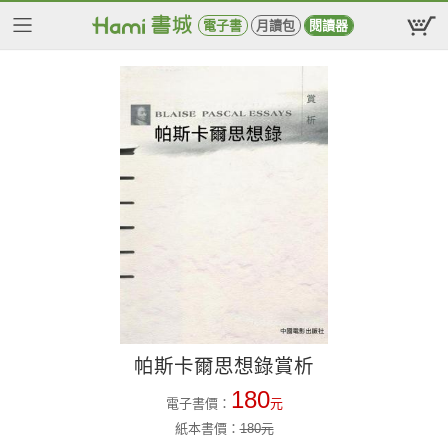
電子書
月讀包
閱讀器
帕斯卡爾思想錄賞析
180
電子書價：
元
紙本書價：
180
元