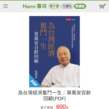
電子書
月讀包
閱讀器
為台灣經濟奮鬥一生：葉萬安百齡
回顧(PDF)
600
電子書價：
元