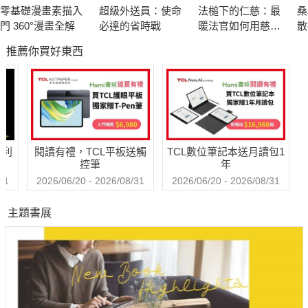
零基礎漫畫素描入
超級外送員：使命
法槌下的仁慈：最
桑
門 360°漫畫全解
必達的省時戰
暖法官如何用慈
散
悲、尊重與理解扭
會
推薦你買好東西
轉人生
哈利
閱讀有禮，TCL平板送觸
TCL數位筆記本送月讀包1
控筆
年
31
2026/06/20 - 2026/08/31
2026/06/20 - 2026/08/31
主題書展