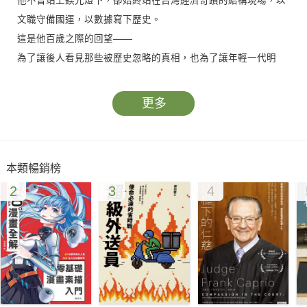
他不曾站上鎂光燈下，卻始終站在台灣經濟奇蹟的結構現場，以
文職守備國運，以數據寫下歷史。
這是他百歲之際的回望——
為了讓後人看見那些被歷史忽略的真相，也為了讓年輕一代明
白，台灣之所以成為今天的模樣，並非奇蹟，而是許多無名者堅
持理想與專業的成果。
更多
本類暢銷榜
2
3
4