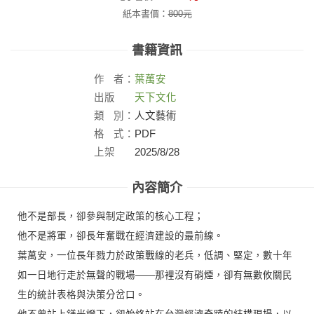
紙本書價：
800
元
書籍資訊
作
者：
葉萬安
出版
天下文化
社：
類
別：
人文藝術
格
式：
PDF
上架
2025/8/28
日：
內容簡介
他不是部長，卻參與制定政策的核心工程；
他不是將軍，卻長年奮戰在經濟建設的最前線。
葉萬安，一位長年戮力於政策戰線的老兵，低調、堅定，數十年
如一日地行走於無聲的戰場——那裡沒有硝煙，卻有無數攸關民
生的統計表格與決策分岔口。