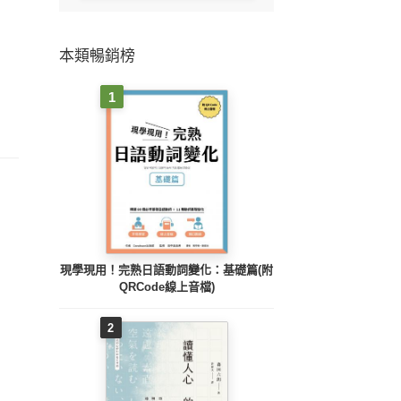
本類暢銷榜
1
現學現用！完熟日語動詞變化：基礎篇(附
QRCode線上音檔)
2