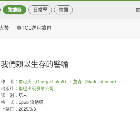
閱讀器
日常學
快讀
大獎
買TCL送月讀包
我們賴以生存的譬喻
作
者：
雷可夫（George Lakoff）
、
詹森（Mark Johnson）
出版社：
聯經出版事業公司
類
別：
語言
格
式：
Epub 流動版
上架日：
2025/9/3