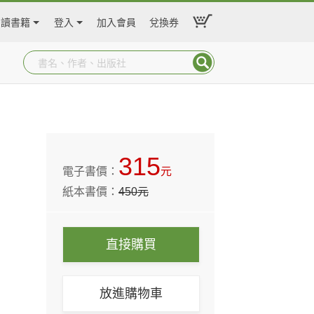
閱讀書籍
登入
加入會員
兌換券
315
電子書價：
元
紙本書價：
450
元
直接購買
放進購物車