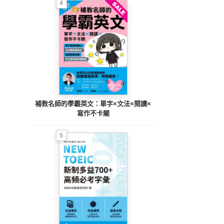
4
補教名師的學霸英文：單字×文法×閱讀×
寫作不卡關
5