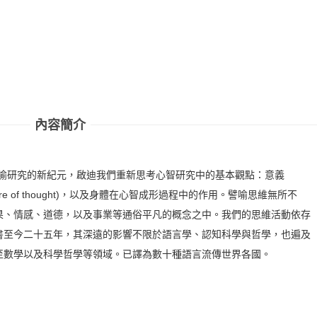
內容簡介
譬喻研究的新紀元，啟迪我們重新思考心智研究中的基本觀點：意義
 nature of thought)，以及身體在心智成形過程中的作用。譬喻思維無所不
果、情感、道德，以及事業等通俗平凡的概念之中。我們的思維活動依存
書至今二十五年，其深遠的影響不限於語言學、認知科學與哲學，也遍及
至數學以及科學哲學等領域。已譯為數十種語言流傳世界各國。