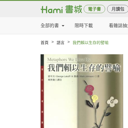
電子書
月讀包
全部的書
限時下載
看雜誌抽
>
>
首頁
語言
我們賴以生存的譬喻