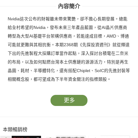
內容簡介
Nvidia這次公布的財報雖未帶來驚艷，卻不擔心長期發展。總能
給全村希望的Nvidia，發布未來三年產品藍圖，從AI晶片供應商
轉型為大型AI基礎平台架構供應商，若能達成目標，AMD、博通
可能就更難與其相抗衡。本期2368期《先探投資週刊》就從輝達
下出的先進製程大採購訂單當作起點，深入探討台積電在二奈米
的布局，以及如何點燃台灣本土供應鏈的源源活力，特別是再生
晶圓、耗材、半導體特化，還有搭配Chiplet、SoIC的先進封裝等
相關概念股，都可望成為下半年資金關注的指標類股。
更多
本類暢銷榜