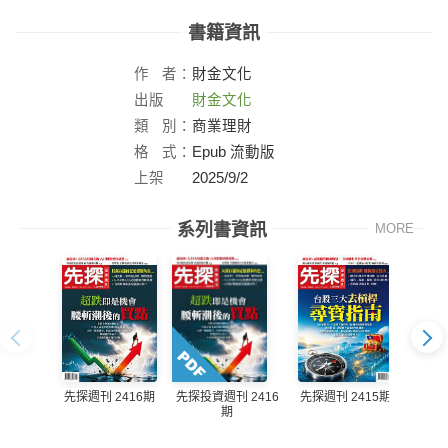
書籍資訊
作
者：
財金文化
出版
財金文化
社：
類
別：
商業理財
格
式：
Epub 流動版
上架
2025/9/2
日：
系列書資訊
MORE
先探週刊 2416期
先探週刊 2415期
先探投資週刊 2416
先探投
期