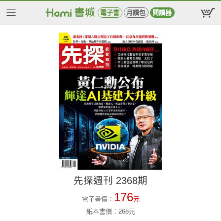
電子書
月讀包
閱讀器
先探週刊 2368期
176
電子書價：
元
紙本書價：
268
元