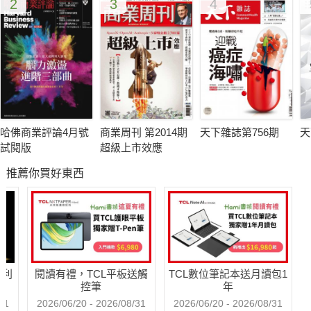
2
3
4
哈佛商業評論4月號
商業周刊 第2014期
天下雜誌第756期
天
試閱版
超級上市效應
推薦你買好東西
哈利
閱讀有禮，TCL平板送觸
TCL數位筆記本送月讀包1
控筆
年
31
2026/06/20 - 2026/08/31
2026/06/20 - 2026/08/31