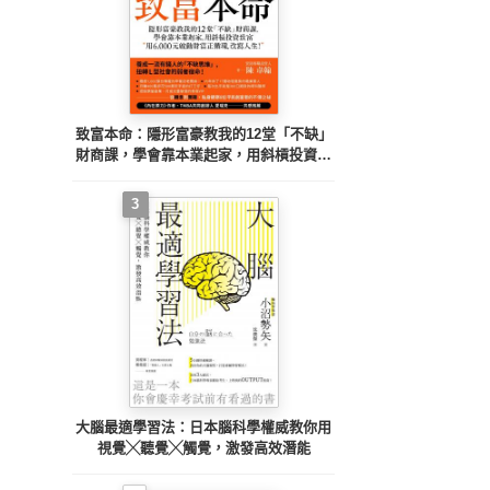
致富本命：隱形富豪教我的12堂「不缺」
財商課，學會靠本業起家，用斜槓投資致
富──用6,000元啟動財富正循環，改寫人
生！
3
大腦最適學習法：日本腦科學權威教你用
視覺╳聽覺╳觸覺，激發高效潛能