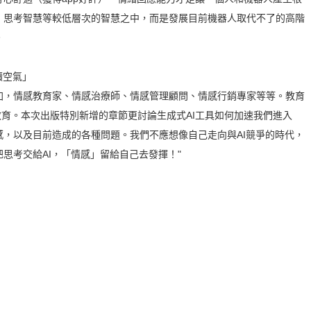
、思考智慧等較低層次的智慧之中，而是發展目前機器人取代不了的高階
。
讀空氣」
加，情感教育家、情感治療師、情感管理顧問、情感行銷專家等等。教育
教育。本次出版特別新增的章節更討論生成式AI工具如何加速我們進入
，以及目前造成的各種問題。我們不應想像自己走向與AI競爭的時代，
思考交給AI，「情感」留給自己去發揮！"