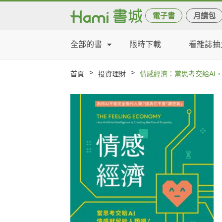
電子書
月讀包
全部的書
限時下載
看雜誌抽
>
>
首頁
投資理財
情感經濟：當思考交給AI