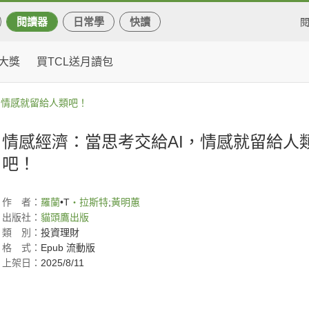
閱讀器
日常學
快讀
大獎
買TCL送月讀包
，情感就留給人類吧！
情感經濟：當思考交給AI，情感就留給人
吧！
作
者：
羅蘭
•T
‧拉斯特
;
黃明蕙
出版社：
貓頭鷹出版
類
別：
投資理財
格
式：
Epub 流動版
上架日：
2025/8/11