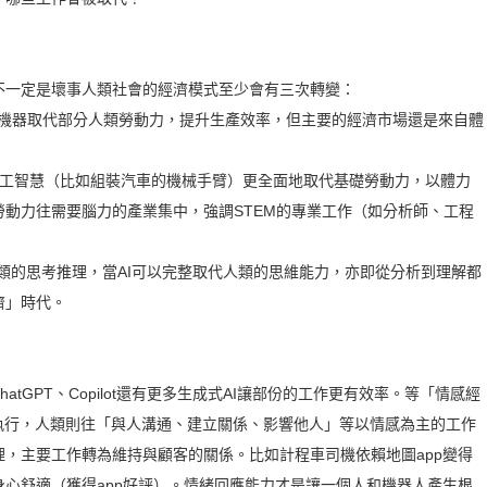
不一定是壞事人類社會的經濟模式至少會有三次轉變：
多機器取代部分人類勞動力，提升生產效率，但主要的經濟市場還是來自體
械人工智慧（比如組裝汽車的機械手臂）更全面地取代基礎勞動力，以體力
動力往需要腦力的產業集中，強調STEM的專業工作（如分析師、工程
人類的思考推理，當AI可以完整取代人類的思維能力，亦即從分析到理解都
濟」時代。
atGPT、Copilot還有更多生成式AI讓部份的工作更有效率。等「情感經
執行，人類則往「與人溝通、建立關係、影響他人」等以情感為主的工作
，主要工作轉為維持與顧客的關係。比如計程車司機依賴地圖app變得
心舒適（獲得app好評）。情緒回應能力才是讓一個人和機器人產生根