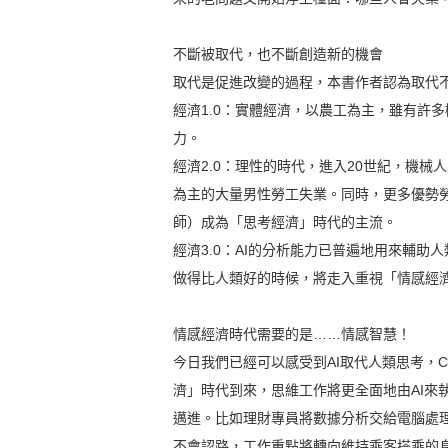
不斷被取代，也不斷創造新的機會
取代是促進改變的過程，本書作者認為取代
經濟1.0：實體經濟，以農工為主，雖有許
力。
經濟2.0：理性的時代，進入20世紀，機
為主的大量男性勞工失業。同時，更多優勢勞
師）成為「思考經濟」時代的主流。
經濟3.0：AI的分析能力已普遍地用來輔助
做得比人類好的時候，將走入重視「情感經
情感經濟時代需要的是……情感智慧！
今日我們已經可以感受到AI取代人類思考，Ch
濟」時代到來，思維工作將更全面地由AI來
邁進。比如理財專員將數據分析交給電腦處理
不會認路，工作重點將轉向維持乘客搭乘的身