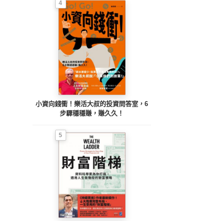
4
小資向錢衝！樂活大叔的投資問答室，6
步驟穩穩賺，賺久久！
5