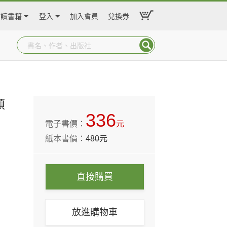
閱讀書籍
登入
加入會員
兌換券
類
336
電子書價：
元
紙本書價：
480
元
直接購買
放進購物車