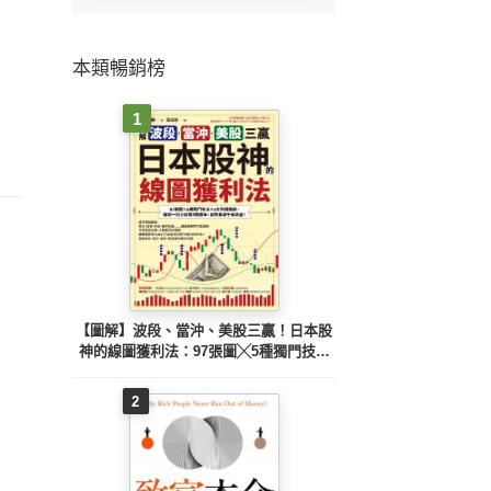
本類暢銷榜
1
【圖解】波段、當沖、美股三贏！日本股
神的線圖獲利法：97張圖╳5種獨門技法
╳3大判讀關鍵，讓你一出手就有8成勝
率，高效累積千萬資產！
2