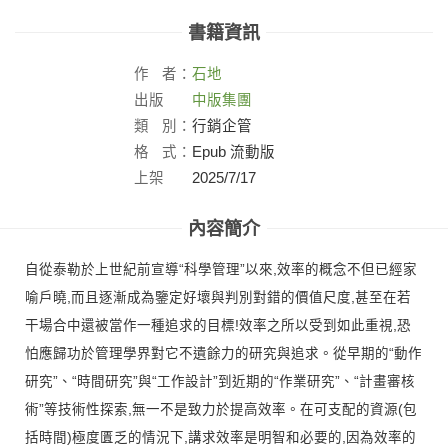
書籍資訊
作
者：
石地
出版
中版集團
社：
類
別：
行銷企管
格
式：
Epub 流動版
上架
2025/7/17
日：
內容簡介
自從泰勒於上世紀前宣導“科學管理”以來,效率的概念不但已經家
喻戶曉,而且逐漸成為鑒定好壞與判別對錯的價值尺度,甚至在若
干場合中還被當作一種追求的目標!效率之所以受到如此重視,恐
怕應歸功於管理學界對它不遺餘力的研究與追求。從早期的“動作
研究”、“時間研究”與“工作設計”到近期的“作業研究”、“計畫審核
術”等技術性探索,無一不是致力於提高效率。在可支配的資源(包
括時間)極度匱乏的情況下,講求效率是明智和必要的,因為效率的