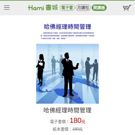
電子書
月讀包
閱讀器
哈佛經理時間管理
180
電子書價：
元
紙本書價：
180
元