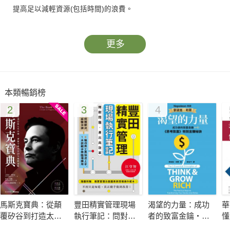
提高足以減輕資源(包括時間)的浪費。
更多
本類暢銷榜
2
3
4
馬斯克寶典：從顛
豐田精實管理現場
渴望的力量：成功
華
覆矽谷到打造太空
執行筆記：問對問
者的致富金鑰‧
懂
帝國，讀懂全球首
題，產出高效率
《思考致富》特別
決