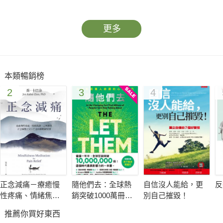
更多
本類暢銷榜
2
3
4
正念減痛－療癒慢
隨他們去：全球熱
自信沒人能給，更
反
性疼痛、情緒焦
銷突破1000萬冊現
別自己摧毀！
慮、心理創傷，正
象級巨作！改變千
推薦你買好東西
念減壓之父卡巴金
萬人命運的心理技