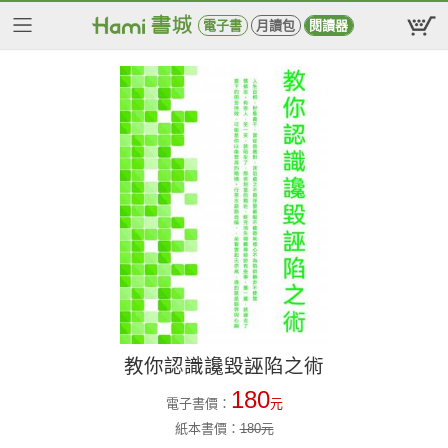
電子書
月讀包
閱讀器
教你認識讒毀誣陷之術
180
電子書價：
元
紙本書價：
180
元