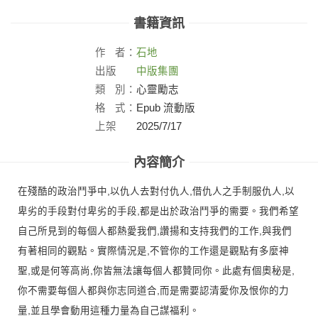
書籍資訊
作
者：
石地
出版
中版集團
社：
類
別：
心靈勵志
格
式：
Epub 流動版
上架
2025/7/17
日：
內容簡介
在殘酷的政治鬥爭中,以仇人去對付仇人,借仇人之手制服仇人,以
卑劣的手段對付卑劣的手段,都是出於政治鬥爭的需要。我們希望
自己所見到的每個人都熱愛我們,讚揚和支持我們的工作,與我們
有著相同的觀點。實際情況是,不管你的工作還是觀點有多麼神
聖,或是何等高尚,你皆無法讓每個人都贊同你。此處有個奧秘是,
你不需要每個人都與你志同道合,而是需要認清愛你及恨你的力
量,並且學會動用這種力量為自己謀福利。