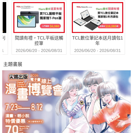
的靜觀練習課
巧【附放下執念明
信片圖】
哈利
閱讀有禮，TCL平板送觸
TCL數位筆記本送月讀包1
控筆
年
31
2026/06/20 - 2026/08/31
2026/06/20 - 2026/08/31
主題書展