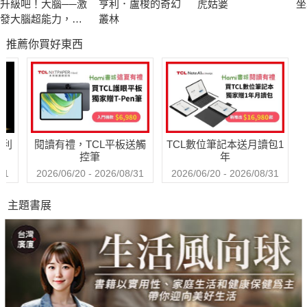
升級吧！大腦──激
亨利．盧梭的奇幻
虎姑婆
坐
帶領孩子領略日新月異的演化科學，探索浩瀚無垠的演化謎題。
發大腦超能力，破
叢林
解金魚腦、腦腐陷
推薦你買好東西
阱、演算法操控的
＊適讀年齡：8歲以上
祕密
哈利
閱讀有禮，TCL平板送觸
TCL數位筆記本送月讀包1
控筆
年
31
2026/06/20 - 2026/08/31
2026/06/20 - 2026/08/31
主題書展