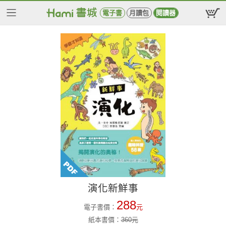
電子書
月讀包
閱讀器
演化新鮮事
288
電子書價：
元
紙本書價：
360
元