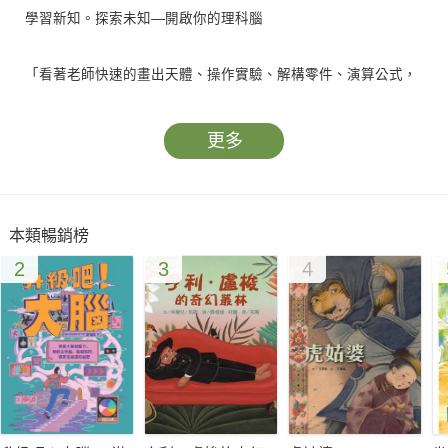
學習新知。探索未知—開啟你的理科腦
「看著老師快速的畫出天體、操作實驗、解構零件、演算公式，
真是又酷又帥啊！」
更多
這應該是很多人上理科課時心裡的OS吧！
理科（STEM）學習，強調的是敏銳觀察的能力、邏輯思考的能
本類暢銷榜
力，以及推理判斷的能力，但是這些聽起來很抽象的能力要怎麼
2
3
4
培養呢？
《學霸才知道》系列，以有趣的圖解、淺顯的文字，探索課本以
外的科學新知識；每一個知識點都可以激發孩子的好奇心與求知
慾，讓孩子輕鬆習得知識、解答問題，養成「理科腦」！
本冊包括58篇圖文並茂耐人尋味的趣味科普，