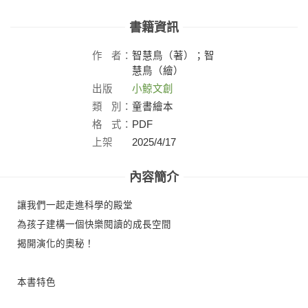
書籍資訊
作
者：
智慧鳥（著）；智
慧鳥（繪）
出版
小鯨文創
社：
類
別：
童書繪本
格
式：
PDF
上架
2025/4/17
日：
內容簡介
讓我們一起走進科學的殿堂
為孩子建構一個快樂閱讀的成長空間
揭開演化的奧秘！
本書特色