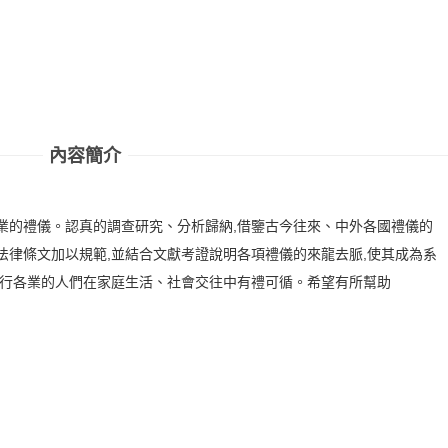
內容簡介
業的禮儀。認真的調查研究、分析歸納,借鑒古今往來、中外各國禮儀的
法律條文加以規範,並結合文獻考證說明各項禮儀的來龍去脈,使其成為系
各行各業的人們在家庭生活、社會交往中有禮可循。希望有所幫助