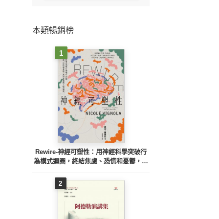
本類暢銷榜
1
Rewire-神經可塑性：用神經科學突破行
為模式迴圈，終結焦慮、恐慌和憂鬱，實
現最佳的心理健康
2