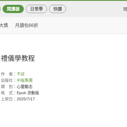
閱讀器
日常學
快讀
大獎
月讀包66折
禮儀學教程
作
者：
不詳
出版社：
中版集團
類
別：
心靈勵志
格
式：
Epub 流動版
上架日：
2025/7/17