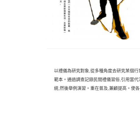
以禮儀為研究對象,從多種角度去研究某個行
範本。通過調查記錄民間禮儀習俗,引用當代
統,然後舉例演習。重在普及,兼顧提高。使