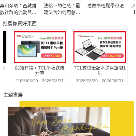
◆美女間諜西施沒有嫁給范蠡，而是被殺人滅口？
桑和朵瑪：西藏離
法槌下的仁慈：最
看故事輕鬆學稅法
尹
◆秦始皇的親爹不可能是呂不韋，完全是六國人士造謠？
散社群的流動與社
暖法官如何用慈
【
◆鴻門宴上項羽為什麼不殺劉邦？他真是成不了大事的小子嗎？
會韌性
悲、尊重與理解扭
興
推薦你買好東西
轉人生
裁
◆關雲長真的是大意才失荊州嗎？誰要負最大的責任？
◆李白為什麼不考科舉？原來他的身世有諸多難言之隱！
◆馬嵬之變的真相為何？楊貴妃真的死了，還是遠遁東瀛？
◆燭影斧聲殺人夜？北宋皇家版「密室殺人案」成千古之謎！
◆免死金牌染血，朱元璋打從一開始就決定要血洗功臣嗎？
哈利
閱讀有禮，TCL平板送觸
TCL數位筆記本送月讀包1
◆有哪些明確的證據可以證明，靖難之變時建文帝沒死？
控筆
年
◆真假崇禎太子轟動南明，詐騙案背後原來是清廷的三重陰謀！
31
2026/06/20 - 2026/08/31
2026/06/20 - 2026/08/31
◆順治皇帝有沒有出家？孝莊太后到底有沒有嫁給多爾袞？"
主題書展