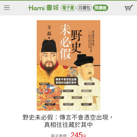
電子書
月讀包
閱讀器
野史未必假：傳言不會憑空出現，
真相往往藏於其中
245
電子書價：
元