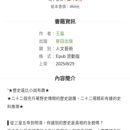
紙本書價：
350
元
書籍資訊
作
者：
王磊
出版
麥田出版
社：
類
別：
人文藝術
格
式：
Epub 流動版
上架
2025/8/29
日：
內容簡介
"★歷史遠比小說有趣★
★二十二個充斥著野史傳聞的歷史謎團，二十二場精彩有據的史
料推理★
▌從三皇五帝到明清，你讀到的歷史是真相的全貌嗎？