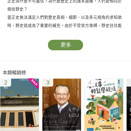
正史為什麼不可盡信？為什麼歷史上的諸多謎團，人們更傾向於
相信野史？
當正史無法滿足人們對歷史真相、細節、以及多元視角的求知欲
時，野史就成為了重要的補充。由於不受官方束縛，野史往往能
彌補正史的不足，記錄一些正史不願或不能記載的事件，甚至對
正史中的一些記載進行質疑或批判。很多時候，野史因為其故事
更多
性、戲劇性和滿足了人們的心理預期，世人反而更願意相信其敘
述為真。
本書作者王磊，精選了中國歷史上討論度最高、最具戲劇性的二
本類暢銷榜
十二個歷史謎團，兼採正史與野史的多項記載，抱持批判與辯證
2
3
4
的態度相互印證、並對照真實的人性，推斷出更接近歷史真實面
貌的可能事實。搭配作者說故事的技巧與恰如其分的幽默文筆，
讓本書讀來更加酣暢有趣。
▌哪個才是歷史的真相？你更相信哪種說法？
◆禪讓神話全是假！堯被舜囚禁，舜被禹放逐到南方蠻荒？