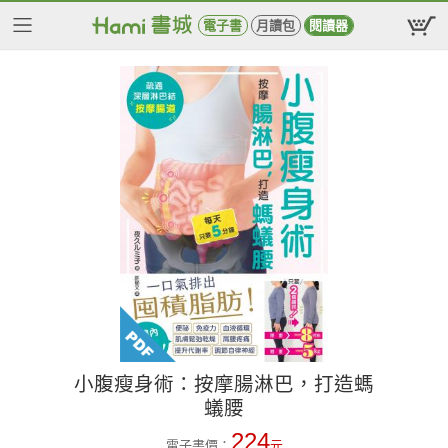
電子書
月讀包
閱讀器
小腹瘦身術：按摩腸淋巴，打造螞
蟻腰
224
電子書價：
元