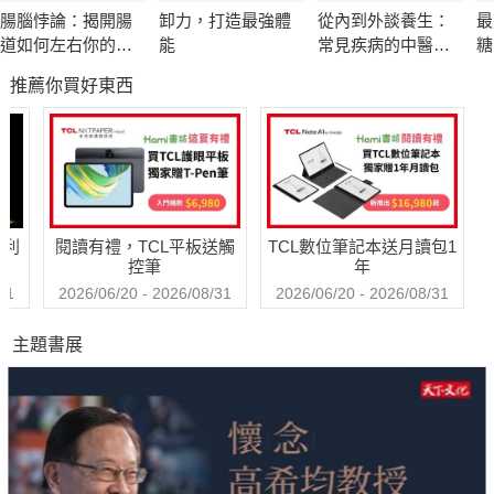
◆為了雕塑體態，每天重訓
腸腦悖論：揭開腸
卸力，打造最強體
從內到外談養生：
最
→無氧運動會產生大量老舊廢物，造成內臟負擔、腸淋巴阻塞。
道如何左右你的情
能
常見疾病的中醫調
糖
◆為了減重，減少進食量
緒、記憶與行為
養
推薦你買好東西
→送到腸道的東西變少，腸淋巴無法流動，導致疲勞、手腳冰
冷、肌膚粗糙⋯⋯
◆為了讓身體曲線變美，穿塑身衣
→讓腸淋巴阻塞，造成水腫、皮膚鬆垮等問題。
哈利
閱讀有禮，TCL平板送觸
TCL數位筆記本送月讀包1
想要瘦得漂亮、瘦得健康，
控筆
年
或是改善容易長痘痘、皮膚老化、大腹便便的體態，
31
2026/06/20 - 2026/08/31
2026/06/20 - 2026/08/31
只要實施「深層淋巴按摩」，1週就能察覺身體變化！
主題書展
本書作者是擁有藥劑師、針灸按摩師、國際美容師、芳療師等超
過20種相關證照，
並提供美容服務超過25年的資深美容師。
書中介紹了成效比一般按摩「高10倍以上」的獨家絕學，