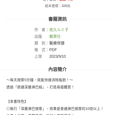
紙本書價：
320
元
書籍資訊
作
者：
夜久ルミ子
出版
楓葉社
社：
類
別：
醫療保健
格
式：
PDF
上架
2023/9/10
日：
內容簡介
～每天按摩5分鐘，就能快速消除脂肪！～
透過「疏通深層淋巴結」，打造易瘦體質！
【本書特色】
◎執行「深層淋巴按摩」，效果是普通淋巴按摩的10倍以上！