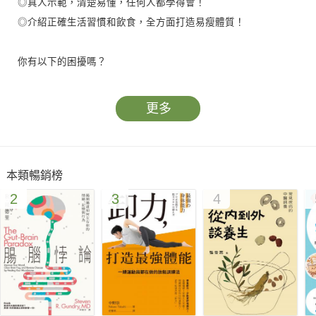
◎真人示範，清楚易懂，任何人都學得會！
◎介紹正確生活習慣和飲食，全方面打造易瘦體質！
你有以下的困擾嗎？
□腰部一帶的脂肪很厚，很礙眼
□一捏腹部，就覺得腹部很硬
更多
□排便不規則，或是大便都是羊便便
□胸部與臀部下垂
□很容易沮喪
本類暢銷榜
□一天睡不到六個小時
2
3
4
□肩膀僵硬
□手腳與腰部冰冷
□容易長痘痘，皮膚易乾燥
□很常掉頭髮
還是你都用以下方法保持「美好體態」呢？