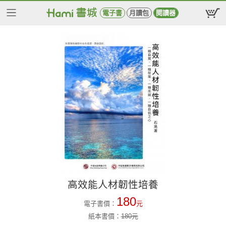
電子書
月讀包
閱讀器
高效能人材韌性培養
180
電子書價：
元
紙本書價：
180
元