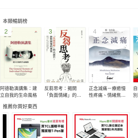
本類暢銷榜
2
3
4
阿德勒演講集：建
反芻思考：揭開
正念減痛－療癒慢
自
立自我的生命風格
「負面情緒」的真
性疼痛、情緒焦
別
面目，重拾面對困
慮、心理創傷，正
推薦你買好東西
境的勇氣
念減壓之父卡巴金
的靜觀練習課