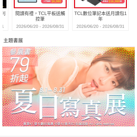
哈利
閱讀有禮，TCL平板送觸
TCL數位筆記本送月讀包1
控筆
年
31
2026/06/20 - 2026/08/31
2026/06/20 - 2026/08/31
主題書展