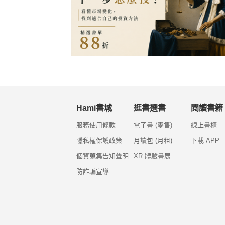
Hami書城
逛書選書
閱讀書籍
服務使用條款
電子書 (零售)
線上書櫃
隱私權保護政策
月讀包 (月租)
下載 APP
個資蒐集告知聲明
XR 體驗書展
防詐騙宣導