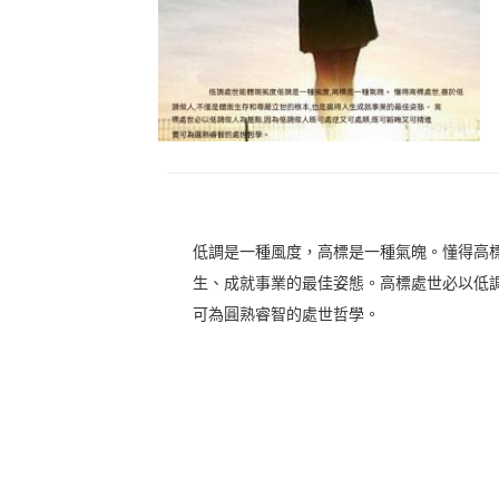
低調是一種風度，高標是一種氣魄。懂得高
生、成就事業的最佳姿態。高標處世必以低
可為圓熟睿智的處世哲學。