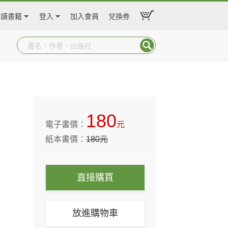
閱讀書籍
登入
加入會員
兌換券
180
電子書價：
元
紙本書價：
180
元
直接購買
放進購物車