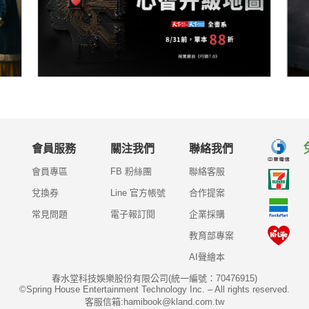
會員服務
關注我們
聯絡我們
會員專區
FB 粉絲團
聯絡客服
兌換券
Line 官方帳號
合作提案
常見問題
電子報訂閱
企業採購
教育部專案
AI聲繪本
春水堂科技娛樂股份有限公司(統一編號：70476915)
©Spring House Entertainment Technology Inc. – All rights reserved.
客服信箱:hamibook@kland.com.tw