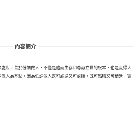
內容簡介
標處世，善於低調做人，不僅是體面生存和尊嚴立世的根本，也是贏得人
調做人為基點，因為低調做人既可處逆又可處順，既可韜晦又可精進，實