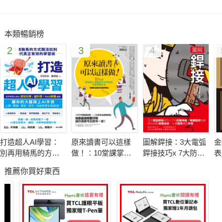
本類暢銷榜
2
3
4
打造超人AI學習：
原來讀書可以這樣
圖解銲接：3大電弧
金
別再用騎馬的方式
做！：10堂課掌握
銲接技巧x 7大防護
表
開法拉利——AI時
個人專屬讀考學習
神器x專業證照攻略
雷
推薦你買好東西
代真正有效的學習
要領，考進理想校
焰光四射專業技
順
術
系（附補教名師各
術，火燙精準爆笑
Q
科亮點學習法）
學習
檔