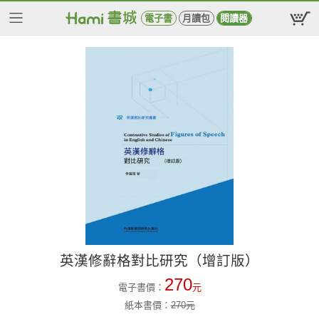
電子書
月讀包
閱讀器
英漢修辭格對比研究（增訂版）
270
電子書價：
元
紙本書價：
270
元