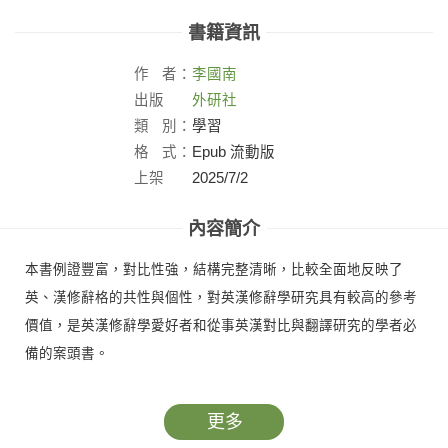
書籍資訊
作
者：
李國南
出版
外研社
社：
類
別：
學習
格
式：
Epub 流動版
上架
2025/7/2
日：
內容簡介
本書例證豐富，對比性強，結構完整清晰，比較全面地反映了
英、漢修辭格的共性與個性，對英漢修辭學研究具有較高的參考
價值，是英漢修辭學愛好者和從事英漢對比與翻譯研究的學者必
備的案頭書。
更多