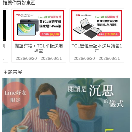
推薦你買好東西
波切的冥想智慧
搶修的大學最夯
課，教你不當句點
王，「說」出幸福
人生！
哈利
閱讀有禮，TCL平板送觸
TCL數位筆記本送月讀包1
控筆
年
31
2026/06/20 - 2026/08/31
2026/06/20 - 2026/08/31
主題書展