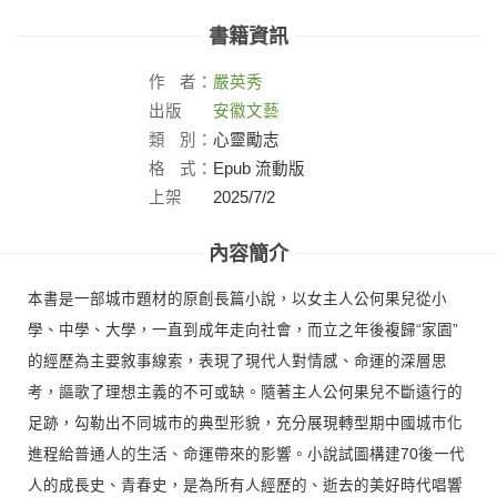
書籍資訊
作
者：
嚴英秀
出版
安徽文藝
社：
類
別：
心靈勵志
格
式：
Epub 流動版
上架
2025/7/2
日：
內容簡介
本書是一部城市題材的原創長篇小說，以女主人公何果兒從小
學、中學、大學，一直到成年走向社會，而立之年後複歸“家園”
的經歷為主要敘事線索，表現了現代人對情感、命運的深層思
考，謳歌了理想主義的不可或缺。隨著主人公何果兒不斷遠行的
足跡，勾勒出不同城市的典型形貌，充分展現轉型期中國城市化
進程給普通人的生活、命運帶來的影響。小說試圖構建70後一代
人的成長史、青春史，是為所有人經歷的、逝去的美好時代唱響