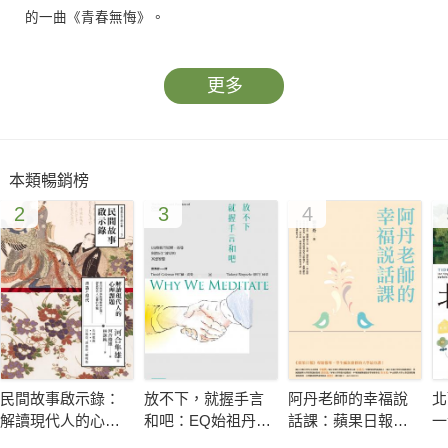
的一曲《青春無悔》。
更多
本類暢銷榜
2
3
4
民間故事啟示錄：
放不下，就握手言
阿丹老師的幸福說
北
解讀現代人的心理
和吧：EQ始祖丹尼
話課：蘋果日報專
一
課題
爾．高曼與措尼仁
題報導，學生瘋狂
的