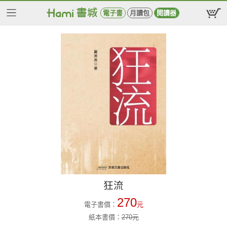
電子書
月讀包
閱讀器
狂流
270
電子書價：
元
紙本書價：
270
元