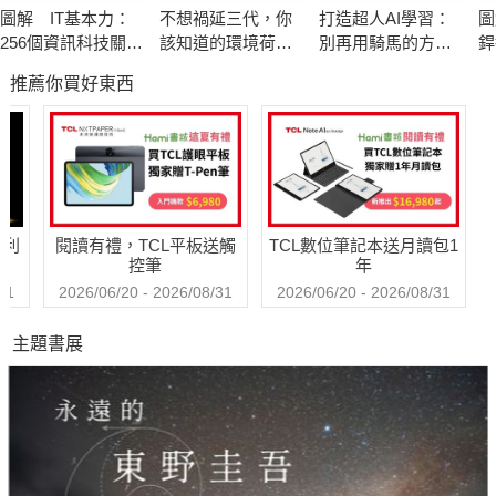
用數學決一勝負，是唯一的決定方式！
圖解 IT基本力：
不想禍延三代，你
打造超人AI學習：
圖
這是什麼詭異的學校？又是什麼糟糕的校規？熱愛數學的一群學
256個資訊科技關鍵
該知道的環境荷爾
別再用騎馬的方式
銲
生們這次要想辦法靠自己的力量摧毀它！讓所有熱愛計算的孩
字全圖解
蒙：消費覺醒！慎
開法拉利——AI時
神
推薦你買好東西
選更安全與友善環
代真正有效的學習
焰
子，可以自由自在翱翔在數學遊戲世界中。謎之男孩誠四郎和天
境的產品
術
術
才少女好友天音，將想辦法讓學校恢復成一個能夠人人享受數學
學
的地方。"
哈利
閱讀有禮，TCL平板送觸
TCL數位筆記本送月讀包1
控筆
年
31
2026/06/20 - 2026/08/31
2026/06/20 - 2026/08/31
主題書展