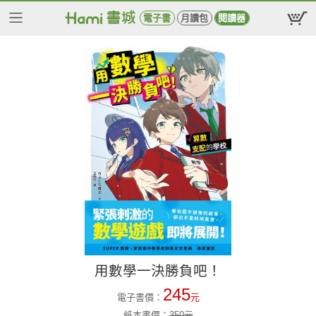
電子書
月讀包
閱讀器
用數學一決勝負吧！
245
電子書價：
元
紙本書價：
350
元