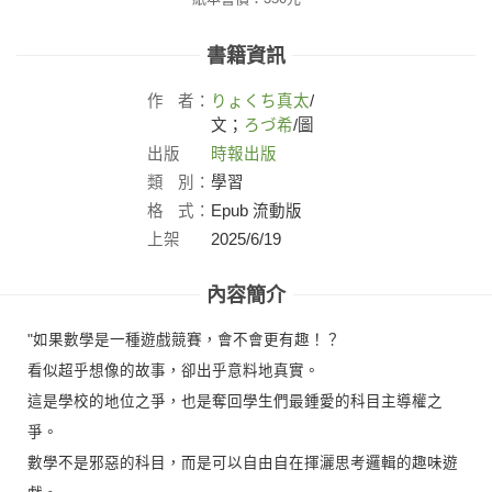
書籍資訊
作
者：
りょくち真太
/
文；
ろづ希
/圖
出版
時報出版
社：
類
別：
學習
格
式：
Epub 流動版
上架
2025/6/19
日：
內容簡介
"如果數學是一種遊戲競賽，會不會更有趣！？
看似超乎想像的故事，卻出乎意料地真實。
這是學校的地位之爭，也是奪回學生們最鍾愛的科目主導權之
爭。
數學不是邪惡的科目，而是可以自由自在揮灑思考邏輯的趣味遊