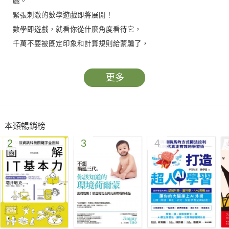
戲。
緊張刺激的數學遊戲即將展開！
數學即遊戲，就看你從什麼角度看待它，
千萬不要被既定印象和計算規則給蒙騙了，
要相信自己即使不擅長計算，也可能會喜歡上它！
用數學一決勝負吧！在最強的數學學校生存下去。
更多
★★SUPER教師、家齊高中數學老師黃光文老師 專業審定
這裡的一切都取決於你的數學能力，只要你有實力，就可以成為
學園的王者！
本類暢銷榜
只有五年級才有機會入學。
2
3
4
這是一所每個人都渴望進入的神奇學校，
入學資格取得本身，就是一個數學遊戲。
在這個「適者生存，不適者淘汰」的地方，
校園裡的地位是由數學勝負做決定！
如果降到最低級別，將會被學校的所有人當作傭人差遣。
相反地，只要數學能力制霸全校，你將成為整個學園的王者。