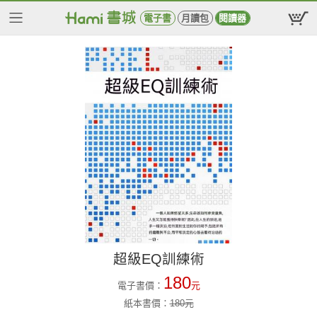
電子書
月讀包
閱讀器
超級EQ訓練術
180
電子書價：
元
紙本書價：
180
元