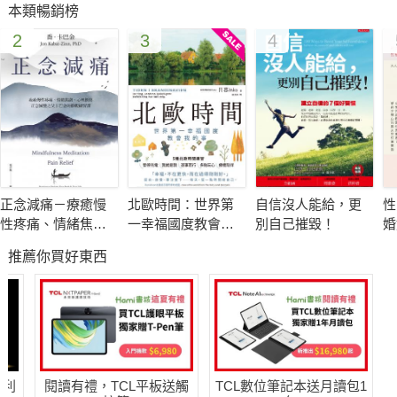
本類暢銷榜
2
3
4
正念減痛－療癒慢
北歐時間：世界第
自信沒人能給，更
性
性疼痛、情緒焦
一幸福國度教會我
別自己摧毀！
婚
慮、心理創傷，正
的事
破
推薦你買好東西
念減壓之父卡巴金
相
的靜觀練習課
哈利
閱讀有禮，TCL平板送觸
TCL數位筆記本送月讀包1