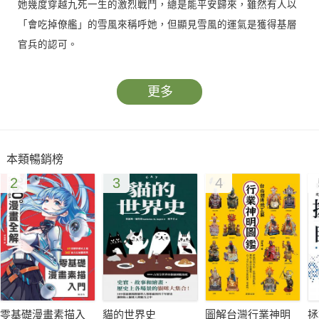
她幾度穿越九死一生的激烈戰鬥，總是能平安歸來，雖然有人以
「會吃掉僚艦」的雪風來稱呼她，但顯見雪風的運氣是獲得基層
官兵的認可。
《雪風》以日本海軍陽炎型驅逐艦「雪風」為主角，詳細描繪了
更多
這艘被譽為「幸運艦」的艦艇在太平洋戰爭中的歷程。「雪風」
從開戰初期就參與了泗水海戰、中途島、索羅門海戰、馬里亞納
海戰、雷伊泰灣、大和特攻等幾乎所有重大海戰或行動，從一開
本類暢銷榜
始的打雜式護衛任務，到最後被賦予越來越吃重的角色。隨著同
2
3
4
單位姐妹艦的凋零，始終留在現場的雪風，逐漸成為作戰的重
心。
面對再多的生死交關，「雪風」卻始終奇蹟般倖存返航，成為日
本聯合艦隊少數損傷輕微的艦艇。戰後，「雪風」作為賠償艦移
交中華民國海軍，改名「丹陽」，成為國軍旗艦繼續服役多年。
但倖存的日本老兵，還是心繫老戰友的動向，直到丹陽艦除役解
零基礎漫畫素描入
貓的世界史
圖解台灣行業神明
拯