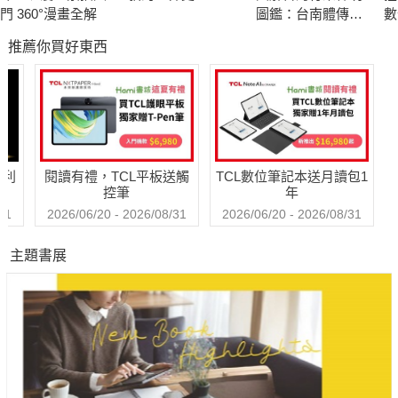
體，舵輪及船錨回歸日本海軍軍官培訓的殿堂——江田島，才總
門 360°漫畫全解
圖鑑：台南體傳統
數
算回到戰友的身邊永存。
工藝
推薦你買好東西
豐田穣不以英雄主義粉飾戰爭，而是還原那些在血與火中掙扎求
存的基層官兵的親身經歷。他透過採訪倖存官兵、查閱大量日
記、資料，呈現「雪風」在戰場上的真實過程。軍事專家肯定本
書對陽炎級設計細節與各戰役部署的細膩描繪，視其為研究日軍
哈利
閱讀有禮，TCL平板送觸
TCL數位筆記本送月讀包1
驅逐艦行動的重要文獻，距離出版超過40年，至今依然是日文戰
控筆
年
紀閱讀的不可忽視的文本。"
31
2026/06/20 - 2026/08/31
2026/06/20 - 2026/08/31
主題書展