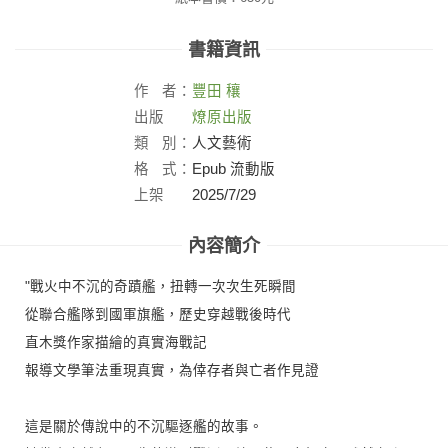
書籍資訊
作
者：
豐田
穰
出版
燎原出版
社：
類
別：
人文藝術
格
式：
Epub 流動版
上架
2025/7/29
日：
內容簡介
"戰火中不沉的奇蹟艦，扭轉一次次生死瞬間
從聯合艦隊到國軍旗艦，歷史穿越戰後時代
直木獎作家描繪的真實海戰記
報導文學筆法重現真實，為倖存者與亡者作見證
這是關於傳說中的不沉驅逐艦的故事。