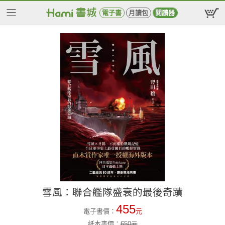
電子書
月讀包
閱讀器
雪風：聯合艦隊盛衰的最後奇蹟
455
電子書價：
元
紙本書價：
650
元