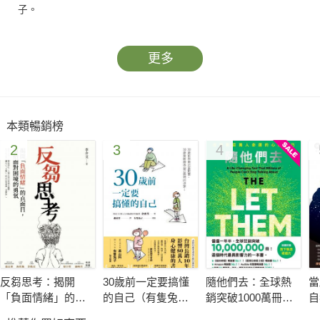
子。
更多
本類暢銷榜
2
3
4
反芻思考：揭開
30歲前一定要搞懂
隨他們去：全球熱
當
「負面情緒」的真
的自己（有隻兔子
銷突破1000萬冊現
自
面目，重拾面對困
封面版）
象級巨作！改變千
煉