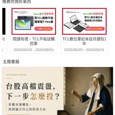
推薦你買好東西
境的勇氣
萬人命運的心理技
巧【附放下執念明
信片圖】
哈利
閱讀有禮，TCL平板送觸
TCL數位筆記本送月讀包1
控筆
年
31
2026/06/20 - 2026/08/31
2026/06/20 - 2026/08/31
主題書展