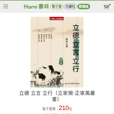
電子書
月讀包
閱讀器
立德 立言 立行（立家規·正家風叢
書）
210
電子書價：
元