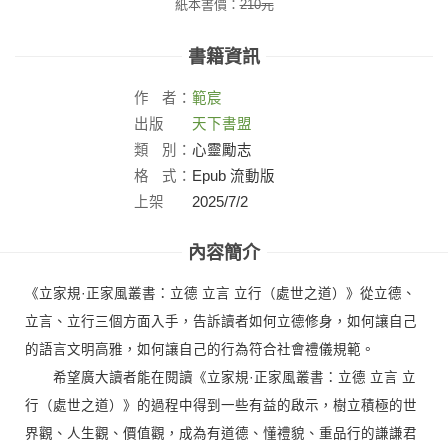
紙本書價：
210
元
書籍資訊
作
者：
範宸
出版
天下書盟
社：
類
別：
心靈勵志
格
式：
Epub 流動版
上架
2025/7/2
日：
內容簡介
《立家規·正家風叢書：立德 立言 立行（處世之道）》從立德、
立言、立行三個方面入手，告訴讀者如何立德修身，如何讓自己
的語言文明高雅，如何讓自己的行為符合社會禮儀規範。
希望廣大讀者能在閱讀《立家規·正家風叢書：立德 立言 立
行（處世之道）》的過程中得到一些有益的啟示，樹立積極的世
界觀、人生觀、價值觀，成為有道德、懂禮貌、重品行的謙謙君